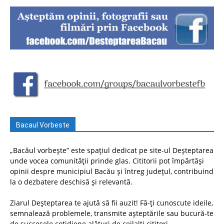
Bacaul Vorbeste
„Bacăul vorbește” este spațiul dedicat pe site-ul Deșteptarea
unde vocea comunității prinde glas. Cititorii pot împărtăși
opinii despre municipiul Bacău și întreg județul, contribuind
la o dezbatere deschisă și relevantă.
Ziarul Deșteptarea te ajută să fii auzit! Fă-ți cunoscute ideile,
semnalează problemele, transmite așteptările sau bucură-te
de succesele cotidiene alături de ceilalți cititori.