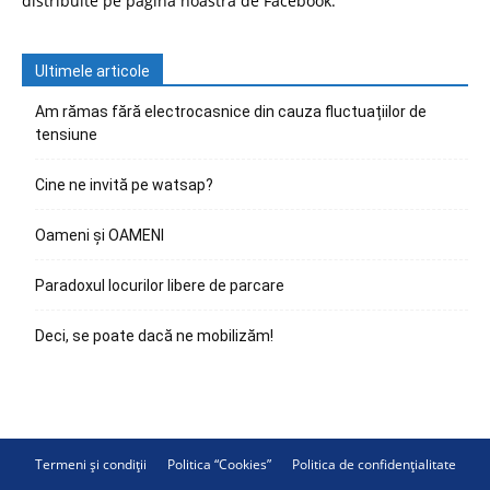
distribuite pe pagina noastră de Facebook.
Ultimele articole
Am rămas fără electrocasnice din cauza fluctuațiilor de
tensiune
Cine ne invită pe watsap?
Oameni și OAMENI
Paradoxul locurilor libere de parcare
Deci, se poate dacă ne mobilizăm!
Termeni și condiții
Politica “Cookies”
Politica de confidențialitate