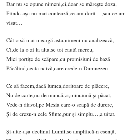
Dar nu se opune nimeni,ci,doar se mărește doza,
Fiindc-așa nu mai contează,ce-am dorit…,sau ce-am
visat…
Cât o să mai meargă asta,nimeni nu analizează,
Ci,de la o zi la alta,se tot caută mereu,
Mici portițe de scăpare,cu promisiuni de bază
Păcălind,ceata naivă,care crede-n Dumnezeu…
Ce să facem,dacă lumea,doritoare de plăcere,
Nu de carte,nu de muncă,ci,minciună și păcat,
Vede-n diavol,pe Mesia care-o scapă de durere,
Și de crezu-n cele Sfinte,pur și simplu…,a uitat.
Și-uite-așa declinul Lumii,se amplifică-n esență,