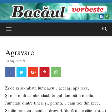
Bacăul
Agravare
vorbește
31 august 2024
Zi de zi se-mbată lumea,cu…aceeași apă rece,
Și mai mult ca niciodată,drogul domină-n meniu,
Jumătate dintre tineri și, părinți,…cam trei din zece,
Se tâmpesc,cu-alcool și droguri,(după toate câte știu…)