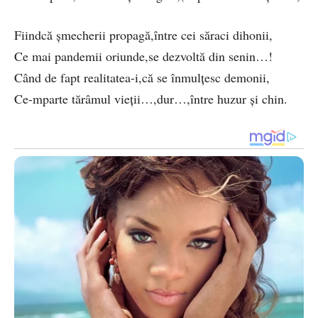
Fiindcă șmecherii propagă,între cei săraci dihonii,
Ce mai pandemii oriunde,se dezvoltă din senin…!
Când de fapt realitatea-i,că se înmulțesc demonii,
Ce-mparte tărâmul vieții…,dur…,între huzur și chin.