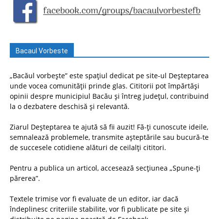
Bacaul Vorbeste
„Bacăul vorbește” este spațiul dedicat pe site-ul Deșteptarea
unde vocea comunității prinde glas. Cititorii pot împărtăși
opinii despre municipiul Bacău și întreg județul, contribuind
la o dezbatere deschisă și relevantă.
Ziarul Deșteptarea te ajută să fii auzit! Fă-ți cunoscute ideile,
semnalează problemele, transmite așteptările sau bucură-te
de succesele cotidiene alături de ceilalți cititori.
Pentru a publica un articol, accesează secțiunea „Spune-ți
părerea”.
Textele trimise vor fi evaluate de un editor, iar dacă
îndeplinesc criteriile stabilite, vor fi publicate pe site și