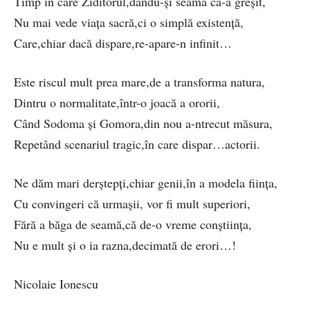
Timp în care Ziditorul,dându-și seama că-a greșit,
Nu mai vede viața sacră,ci o simplă existență,
Care,chiar dacă dispare,re-apare-n infinit…
Este riscul mult prea mare,de a transforma natura,
Dintru o normalitate,într-o joacă a ororii,
Când Sodoma și Gomora,din nou a-ntrecut măsura,
Repetând scenariul tragic,în care dispar…actorii.
Ne dăm mari derștepți,chiar genii,în a modela ființa,
Cu convingeri că urmașii, vor fi mult superiori,
Fără a băga de seamă,că de-o vreme conștiința,
Nu e mult și o ia razna,decimată de erori…!
Nicolaie Ionescu