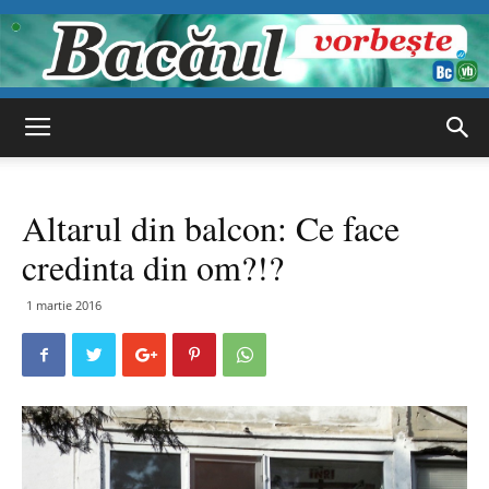
Bacăul
Altarul din balcon: Ce face
vorbește
credinta din om?!?
1 martie 2016