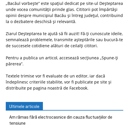
„Bacăul vorbește” este spațiul dedicat pe site-ul Deșteptarea
unde vocea comunității prinde glas. Cititorii pot împărtăși
opinii despre municipiul Bacău și întreg județul, contribuind
la o dezbatere deschisă și relevantă.
Ziarul Deșteptarea te ajută să fii auzit! Fă-ți cunoscute ideile,
semnalează problemele, transmite așteptările sau bucură-te
de succesele cotidiene alături de ceilalți cititori.
Pentru a publica un articol, accesează secțiunea „Spune-ți
părerea”.
Textele trimise vor fi evaluate de un editor, iar dacă
îndeplinesc criteriile stabilite, vor fi publicate pe site și
distribuite pe pagina noastră de Facebook.
Ultimele articole
Am rămas fără electrocasnice din cauza fluctuațiilor de
tensiune