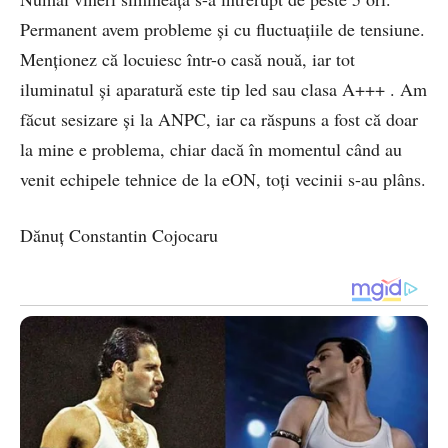
Permanent avem probleme și cu fluctuațiile de tensiune.
Menționez că locuiesc într-o casă nouă, iar tot
iluminatul și aparatură este tip led sau clasa A+++ . Am
făcut sesizare și la ANPC, iar ca răspuns a fost că doar
la mine e problema, chiar dacă în momentul când au
venit echipele tehnice de la eON, toți vecinii s-au plâns.
Dănuț Constantin Cojocaru