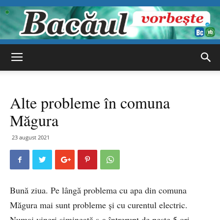
Bacăul
Alte probleme în comuna
vorbește
Măgura
23 august 2021
Bună ziua. Pe lângă problema cu apa din comuna
Măgura mai sunt probleme și cu curentul electric.
Numai vineri simineață s-a întrerupt de peste 5 ori.