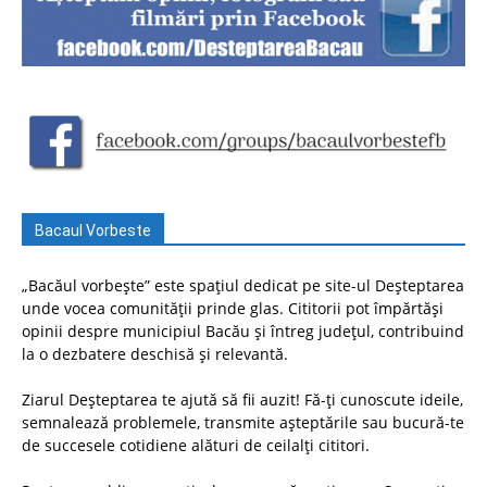
Bacaul Vorbeste
„Bacăul vorbește” este spațiul dedicat pe site-ul Deșteptarea
unde vocea comunității prinde glas. Cititorii pot împărtăși
opinii despre municipiul Bacău și întreg județul, contribuind
la o dezbatere deschisă și relevantă.
Ziarul Deșteptarea te ajută să fii auzit! Fă-ți cunoscute ideile,
semnalează problemele, transmite așteptările sau bucură-te
de succesele cotidiene alături de ceilalți cititori.