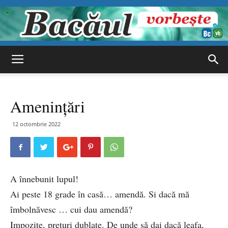
Bacăul
Amenințări
vorbește
12 octombrie 2022
A înnebunit lupul!
Ai peste 18 grade în casă… amendă. Si dacă mă
îmbolnăvesc … cui dau amendă?
Impozite, prețuri dublate. De unde să dai dacă leafa,