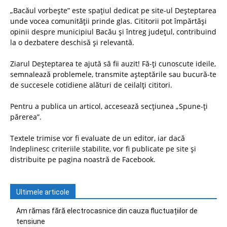
„Bacăul vorbește” este spațiul dedicat pe site-ul Deșteptarea
unde vocea comunității prinde glas. Cititorii pot împărtăși
opinii despre municipiul Bacău și întreg județul, contribuind
la o dezbatere deschisă și relevantă.
Ziarul Deșteptarea te ajută să fii auzit! Fă-ți cunoscute ideile,
semnalează problemele, transmite așteptările sau bucură-te
de succesele cotidiene alături de ceilalți cititori.
Pentru a publica un articol, accesează secțiunea „Spune-ți
părerea”.
Textele trimise vor fi evaluate de un editor, iar dacă
îndeplinesc criteriile stabilite, vor fi publicate pe site și
distribuite pe pagina noastră de Facebook.
Ultimele articole
Am rămas fără electrocasnice din cauza fluctuațiilor de
tensiune