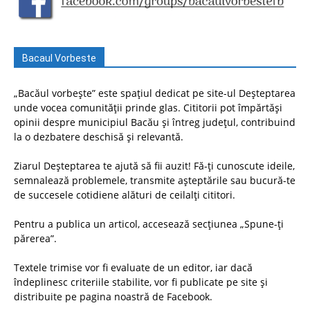
Bacaul Vorbeste
„Bacăul vorbește” este spațiul dedicat pe site-ul Deșteptarea
unde vocea comunității prinde glas. Cititorii pot împărtăși
opinii despre municipiul Bacău și întreg județul, contribuind
la o dezbatere deschisă și relevantă.
Ziarul Deșteptarea te ajută să fii auzit! Fă-ți cunoscute ideile,
semnalează problemele, transmite așteptările sau bucură-te
de succesele cotidiene alături de ceilalți cititori.
Pentru a publica un articol, accesează secțiunea „Spune-ți
părerea”.
Textele trimise vor fi evaluate de un editor, iar dacă
îndeplinesc criteriile stabilite, vor fi publicate pe site și
distribuite pe pagina noastră de Facebook.