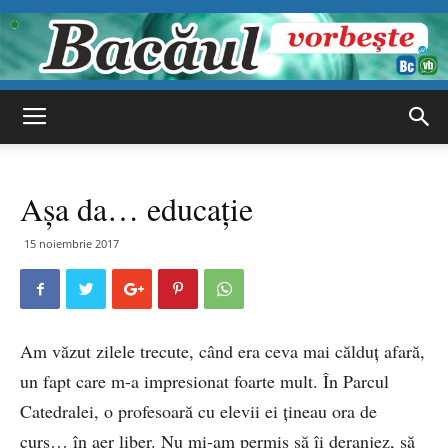
Bacăul
Așa da… educație
vorbește
15 noiembrie 2017
Am văzut zilele trecute, când era ceva mai călduț afară,
un fapt care m-a impresionat foarte mult. În Parcul
Catedralei, o profesoară cu elevii ei țineau ora de
curs… în aer liber. Nu mi-am permis să îi deranjez, să