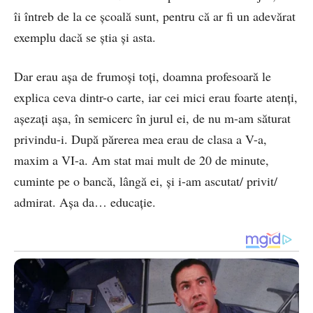
îi întreb de la ce școală sunt, pentru că ar fi un adevărat
exemplu dacă se știa și asta.
Dar erau așa de frumoși toți, doamna profesoară le
explica ceva dintr-o carte, iar cei mici erau foarte atenți,
așezați așa, în semicerc în jurul ei, de nu m-am săturat
privindu-i. După părerea mea erau de clasa a V-a,
maxim a VI-a. Am stat mai mult de 20 de minute,
cuminte pe o bancă, lângă ei, și i-am ascutat/ privit/
admirat. Așa da… educație.