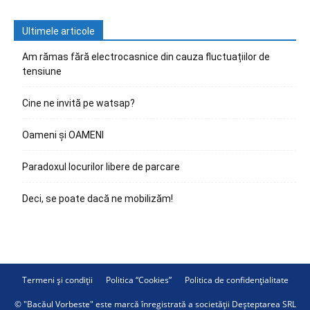
Ultimele articole
Am rămas fără electrocasnice din cauza fluctuațiilor de
tensiune
Cine ne invită pe watsap?
Oameni și OAMENI
Paradoxul locurilor libere de parcare
Deci, se poate dacă ne mobilizăm!
Termeni și condiții
Politica “Cookies”
Politica de confidențialitate
© "Bacăul Vorbeste" este marcă înregistrată a societății Deșteptarea SRL