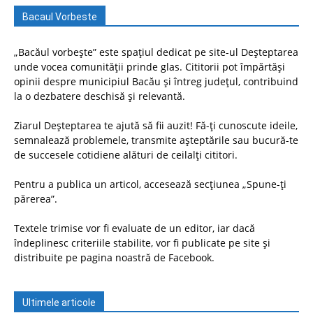
Bacaul Vorbeste
„Bacăul vorbește” este spațiul dedicat pe site-ul Deșteptarea
unde vocea comunității prinde glas. Cititorii pot împărtăși
opinii despre municipiul Bacău și întreg județul, contribuind
la o dezbatere deschisă și relevantă.
Ziarul Deșteptarea te ajută să fii auzit! Fă-ți cunoscute ideile,
semnalează problemele, transmite așteptările sau bucură-te
de succesele cotidiene alături de ceilalți cititori.
Pentru a publica un articol, accesează secțiunea „Spune-ți
părerea”.
Textele trimise vor fi evaluate de un editor, iar dacă
îndeplinesc criteriile stabilite, vor fi publicate pe site și
distribuite pe pagina noastră de Facebook.
Ultimele articole