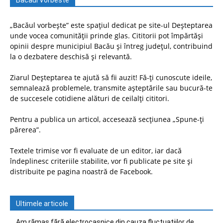
Bacaul Vorbeste
„Bacăul vorbește” este spațiul dedicat pe site-ul Deșteptarea
unde vocea comunității prinde glas. Cititorii pot împărtăși
opinii despre municipiul Bacău și întreg județul, contribuind
la o dezbatere deschisă și relevantă.
Ziarul Deșteptarea te ajută să fii auzit! Fă-ți cunoscute ideile,
semnalează problemele, transmite așteptările sau bucură-te
de succesele cotidiene alături de ceilalți cititori.
Pentru a publica un articol, accesează secțiunea „Spune-ți
părerea”.
Textele trimise vor fi evaluate de un editor, iar dacă
îndeplinesc criteriile stabilite, vor fi publicate pe site și
distribuite pe pagina noastră de Facebook.
Ultimele articole
Am rămas fără electrocasnice din cauza fluctuațiilor de