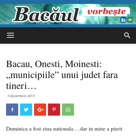
Bacăul
Bacau, Onesti, Moinesti:
vorbește
„municipiile” unui judet fara
tineri…
3 decembrie 2013
Duminica a fost ziua nationala….dar in mine a pierit