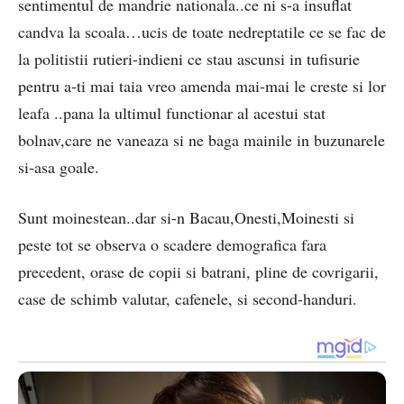
sentimentul de mandrie nationala..ce ni s-a insuflat
candva la scoala…ucis de toate nedreptatile ce se fac de
la politistii rutieri-indieni ce stau ascunsi in tufisurie
pentru a-ti mai taia vreo amenda mai-mai le creste si lor
leafa ..pana la ultimul functionar al acestui stat
bolnav,care ne vaneaza si ne baga mainile in buzunarele
si-asa goale.
Sunt moinestean..dar si-n Bacau,Onesti,Moinesti si
peste tot se observa o scadere demografica fara
precedent, orase de copii si batrani, pline de covrigarii,
case de schimb valutar, cafenele, si second-handuri.