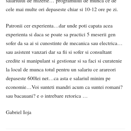
salariului de mizerie… programului de munca ce de
cele mai multe ori depaseste chiar si 10-12 ore pe zi.
Patronii cer experienta…dar unde poti capata acea
experienta si daca se poate sa practici 5 meserii gen
sofer da sa ai si cunostinte de mecanica sau electrica…
sau asistent vanzari dar sa fii si sofer si consultant
credite si manipulant si gestionar si sa faci si curatenie
la locul de munca totul pentru un salariu ce arareori
depaseste 600lei net…ca asta e salariul minim pe
economie…Voi sunteti mandri acum ca suntei romani?
sau bacauani? e o intrebare retorica …
Gabriel Ioja