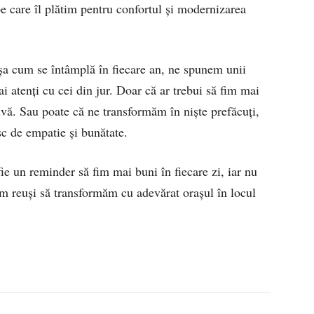
pe care îl plătim pentru confortul și modernizarea
șa cum se întâmplă în fiecare an, ne spunem unii
i atenți cu cei din jur. Doar că ar trebui să fim mai
tivă. Sau poate că ne transformăm în niște prefăcuți,
sc de empatie și bunătate.
 fie un reminder să fim mai buni în fiecare zi, iar nu
am reuși să transformăm cu adevărat orașul în locul