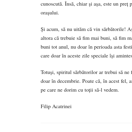
cunoscută. Însă, chiar și așa, este un preț 
orașului.
Și acum, să nu uităm că vin sărbătorile! A
altora că trebuie să fim mai buni, să fim ma
buni tot anul, nu doar în perioada asta fes
care doar în aceste zile speciale își aminte
Totuși, spiritul sărbătorilor ar trebui să ne
doar în decembrie. Poate că, în acest fel, 
pe care ne dorim cu toții să-l vedem.
Filip Acatrinei