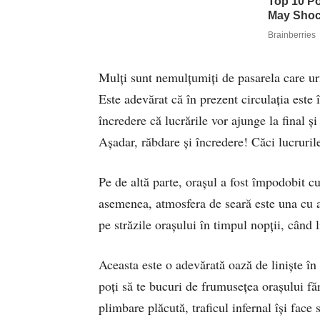
Mulți sunt nemulțumiți de pasarela care u
Este adevărat că în prezent circulația este
încredere că lucrările vor ajunge la final ș
Așadar, răbdare și încredere! Căci lucruril
Pe de altă parte, orașul a fost împodobit cu 
asemenea, atmosfera de seară este una cu a
pe străzile orașului în timpul nopții, când l
Aceasta este o adevărată oază de liniște în
poți să te bucuri de frumusețea orașului f
plimbare plăcută, traficul infernal își fac