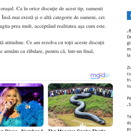
rașul. Ca în orice discuție de acest tip, oamenii
. Însă mai există și o altă categorie de oameni, cei
e agita prea mult, acceptând realitatea așa cum este.
„B
D
tă atitudine. Ce am rezolva cu toții aceste discuții
gl
mu
ne armăm cu răbdare, pentru că, într-un final,
la
Zi
c
tr
su
Pe
„S
Te
da
pu