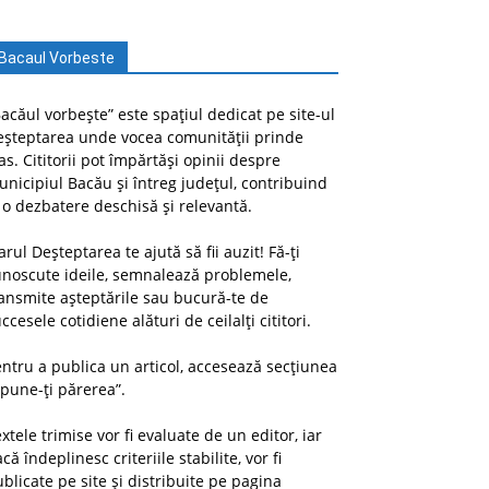
Bacaul Vorbeste
acăul vorbește” este spațiul dedicat pe site-ul
eșteptarea unde vocea comunității prinde
as. Cititorii pot împărtăși opinii despre
nicipiul Bacău și întreg județul, contribuind
 o dezbatere deschisă și relevantă.
arul Deșteptarea te ajută să fii auzit! Fă-ți
unoscute ideile, semnalează problemele,
ansmite așteptările sau bucură-te de
ccesele cotidiene alături de ceilalți cititori.
ntru a publica un articol, accesează secțiunea
pune-ți părerea”.
xtele trimise vor fi evaluate de un editor, iar
că îndeplinesc criteriile stabilite, vor fi
blicate pe site și distribuite pe pagina