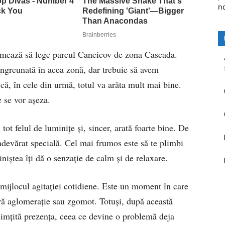
n
rmează să lege parcul Cancicov de zona Cascada.
 îngreunată în acea zonă, dar trebuie să avem
i că, în cele din urmă, totul va arăta mult mai bine.
e se vor așeza.
tot felul de luminițe și, sincer, arată foarte bine. De
devărat specială. Cel mai frumos este să te plimbi
iniștea îți dă o senzație de calm și de relaxare.
 mijlocul agitației cotidiene. Este un moment în care
ără aglomerație sau zgomot. Totuși, după această
e simțită prezența, ceea ce devine o problemă deja