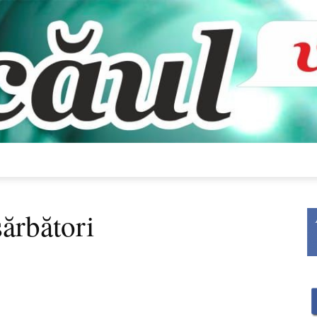
Bacăul
sărbători
vorbește