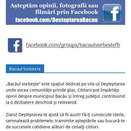
Bacaul Vorbeste
„Bacăul vorbește” este spațiul dedicat pe site-ul Deșteptarea
unde vocea comunității prinde glas. Cititorii pot împărtăși
opinii despre municipiul Bacău și întreg județul, contribuind
la o dezbatere deschisă și relevantă.
Ziarul Deșteptarea te ajută să fii auzit! Fă-ți cunoscute ideile,
semnalează problemele, transmite așteptările sau bucură-te
de succesele cotidiene alături de ceilalți cititori.