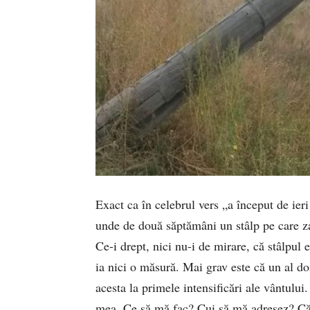
Exact ca în celebrul vers „a început de ie
unde de două săptămâni un stâlp pe care zac
Ce-i drept, nici nu-i de mirare, că stâlpul
ia nici o măsură. Mai grav este că un al doi
acesta la primele intensificări ale vântului
mea. Ce să mă fac? Cui să mă adresez? Că