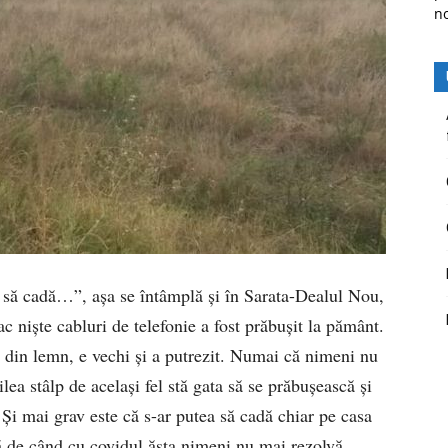
n
ri să cadă…”, așa se întâmplă și în Sarata-Dealul Nou,
 niște cabluri de telefonie a fost prăbușit la pământ.
 e din lemn, e vechi și a putrezit. Numai că nimeni nu
lea stâlp de același fel stă gata să se prăbușească și
. Și mai grav este că s-ar putea să cadă chiar pe casa
 de când cu covidul ăsta nimeni nu mai rezolvă