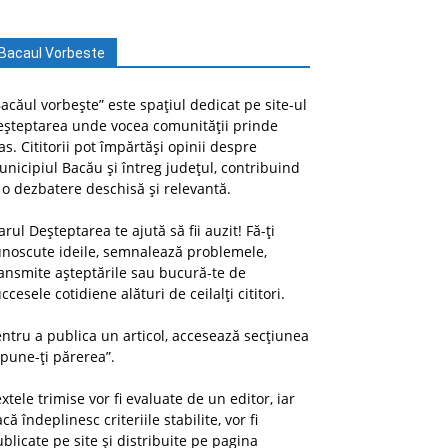
Bacaul Vorbeste
acăul vorbește” este spațiul dedicat pe site-ul
eșteptarea unde vocea comunității prinde
as. Cititorii pot împărtăși opinii despre
nicipiul Bacău și întreg județul, contribuind
 o dezbatere deschisă și relevantă.
arul Deșteptarea te ajută să fii auzit! Fă-ți
unoscute ideile, semnalează problemele,
ansmite așteptările sau bucură-te de
ccesele cotidiene alături de ceilalți cititori.
ntru a publica un articol, accesează secțiunea
pune-ți părerea”.
xtele trimise vor fi evaluate de un editor, iar
că îndeplinesc criteriile stabilite, vor fi
blicate pe site și distribuite pe pagina