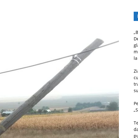
„B
D
gl
mu
la
Zi
c
tr
su
Pe
„S
Te
da
pu