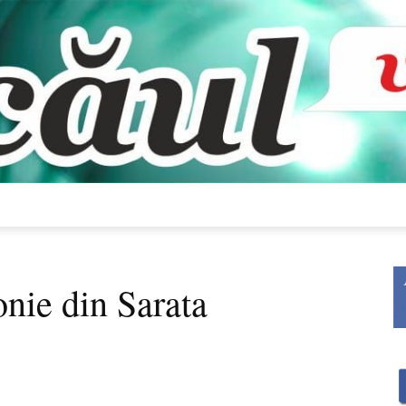
Bacăul
onie din Sarata
vorbește