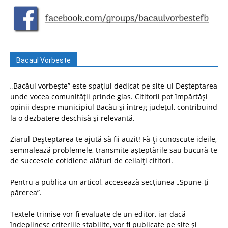
Bacaul Vorbeste
„Bacăul vorbește” este spațiul dedicat pe site-ul Deșteptarea
unde vocea comunității prinde glas. Cititorii pot împărtăși
opinii despre municipiul Bacău și întreg județul, contribuind
la o dezbatere deschisă și relevantă.
Ziarul Deșteptarea te ajută să fii auzit! Fă-ți cunoscute ideile,
semnalează problemele, transmite așteptările sau bucură-te
de succesele cotidiene alături de ceilalți cititori.
Pentru a publica un articol, accesează secțiunea „Spune-ți
părerea”.
Textele trimise vor fi evaluate de un editor, iar dacă
îndeplinesc criteriile stabilite, vor fi publicate pe site și