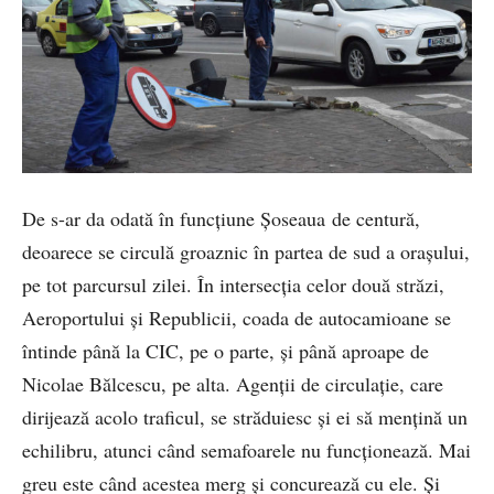
De s-ar da odată în funcțiune Șoseaua de centură,
deoarece se circulă groaznic în partea de sud a orașului,
pe tot parcursul zilei. În intersecția celor două străzi,
Aeroportului și Republicii, coada de autocamioane se
întinde până la CIC, pe o parte, și până aproape de
Nicolae Bălcescu, pe alta. Agenții de circulație, care
dirijează acolo traficul, se străduiesc și ei să mențină un
echilibru, atunci când semafoarele nu funcționează. Mai
greu este când acestea merg și concurează cu ele. Și