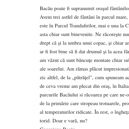
Bacău poate fi supranumit orașul fântânilo
Avem trei astfel de fântâni în parcul mare,
este în Parcul Trandafirilor, mai e una la 
asta chiar sunt binevenite. Ne răcorește nu
drept că și la umbra unui copac, și chiar am
ar fi fost bine să fi dat drumul și la acea 
am văzut că sunt băncuțe montate chiar sub 
ale soarelui. Am rămas plăcut impresionată
zic altfel, de la „pătrățel”, cum spuneam a
de ceva vreme am plecat din oraș, în Italia
parcurile Bacăului si răcoarea pe care ne
de la primărie care stropeau trotuarele, p
al temperaturilor ridicate. În rest, o înghe
torid. Doar e vară, nu?
Georgiana Baciu