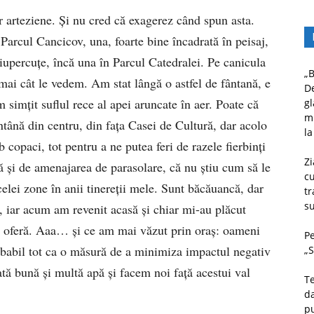
r arteziene. Și nu cred că exagerez când spun asta.
 Parcul Cancicov, una, foarte bine încadrată în peisaj,
Ciupercuțe, încă una în Parcul Catedralei. Pe canicula
„B
mai cât le vedem. Am stat lângă o astfel de fântană, e
D
 simțit suflul rece al apei aruncate în aer. Poate că
gl
mu
fântână din centru, din fața Casei de Cultură, dar acolo
la
copaci, tot pentru a ne putea feri de razele fierbinți
Zi
 și de amenajarea de parasolare, că nu știu cum să le
c
celei zone în anii tinereții mele. Sunt băcăuancă, dar
tr
su
, iar acum am revenit acasă și chiar mi-au plăcut
-o oferă. Aaa… și ce am mai văzut prin oraș: oameni
Pe
robabil tot ca o măsură de a minimiza impactul negativ
„S
țată bună și multă apă și facem noi față acestui val
Te
da
pu