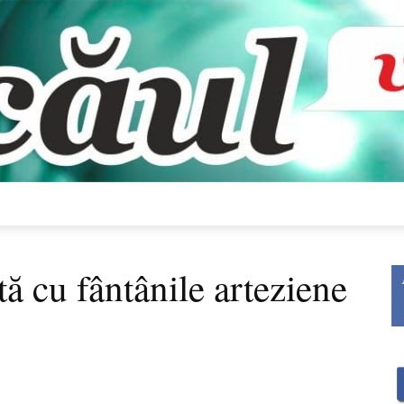
Bacăul
ă cu fântânile arteziene
vorbește