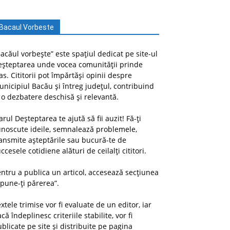
Bacaul Vorbeste
acăul vorbește” este spațiul dedicat pe site-ul
eșteptarea unde vocea comunității prinde
as. Cititorii pot împărtăși opinii despre
nicipiul Bacău și întreg județul, contribuind
 o dezbatere deschisă și relevantă.
arul Deșteptarea te ajută să fii auzit! Fă-ți
unoscute ideile, semnalează problemele,
ansmite așteptările sau bucură-te de
ccesele cotidiene alături de ceilalți cititori.
ntru a publica un articol, accesează secțiunea
pune-ți părerea”.
xtele trimise vor fi evaluate de un editor, iar
că îndeplinesc criteriile stabilite, vor fi
blicate pe site și distribuite pe pagina