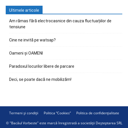
Ultimele articole
Am rămas fără electrocasnice din cauza fluctuațiilor de
tensiune
Cine ne invită pe watsap?
Oameni și OAMENI
Paradoxul locurilor libere de parcare
Deci, se poate dacă ne mobilizăm!
Termeni și condiții
Politica “Cookies”
Politica de confidențialitate
© "Bacăul Vorbeste" este marcă înregistrată a societății Deșteptarea SRL