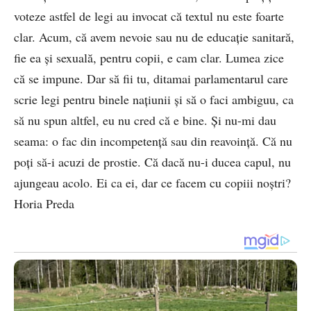
voteze astfel de legi au invocat că textul nu este foarte
clar. Acum, că avem nevoie sau nu de educație sanitară,
fie ea și sexuală, pentru copii, e cam clar. Lumea zice
că se impune. Dar să fii tu, ditamai parlamentarul care
scrie legi pentru binele națiunii și să o faci ambiguu, ca
să nu spun altfel, eu nu cred că e bine. Și nu-mi dau
seama: o fac din incompetență sau din reavoință. Că nu
poți să-i acuzi de prostie. Că dacă nu-i ducea capul, nu
ajungeau acolo. Ei ca ei, dar ce facem cu copiii noștri?
Horia Preda