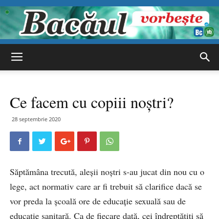
Bacăul
Ce facem cu copiii noștri?
vorbește
28 septembrie 2020
Săptămâna trecută, aleșii noștri s-au jucat din nou cu o
lege, act normativ care ar fi trebuit să clarifice dacă se
vor preda la școală ore de educație sexuală sau de
educație sanitară. Ca de fiecare dată, cei îndreptățiți să