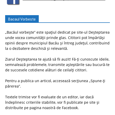
Bacaul Vorbeste
„Bacăul vorbește” este spațiul dedicat pe site-ul Deșteptarea
unde vocea comunității prinde glas. Cititorii pot împărtăși
opinii despre municipiul Bacău și întreg județul, contribuind
la o dezbatere deschisă și relevantă.
Ziarul Deșteptarea te ajută să fii auzit! Fă-ți cunoscute ideile,
semnalează problemele, transmite așteptările sau bucură-te
de succesele cotidiene alături de ceilalți cititori.
Pentru a publica un articol, accesează secțiunea „Spune-ți
părerea”.
Textele trimise vor fi evaluate de un editor, iar dacă
îndeplinesc criteriile stabilite, vor fi publicate pe site și
distribuite pe pagina noastră de Facebook.