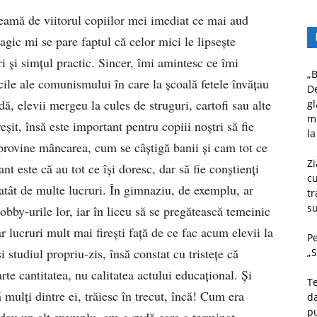
teamă de viitorul copiilor mei imediat ce mai aud
gic mi se pare faptul că celor mici le lipsește
i și simțul practic. Sincer, îmi amintesc ce îmi
„B
ile ale comunismului în care la școală fetele învățau
D
dă, elevii mergeu la cules de struguri, cartofi sau alte
gl
mu
șit, însă este important pentru copiii noștri să fie
la
 provine mâncarea, cum se câștigă banii și cam tot ce
Zi
nt este că au tot ce își doresc, dar să fie conștienți
c
 atât de multe lucruri. În gimnaziu, de exemplu, ar
tr
su
obby-urile lor, iar în liceu să se pregătească temeinic
lucruri mult mai firești față de ce fac acum elevii la
Pe
studiul propriu-zis, însă constat cu tristețe că
„S
e cantitatea, nu calitatea actului educațional. Și
Te
mulți dintre ei, trăiesc în trecut, încă! Cum era
da
pu
dau un alt exemplu, am o rudă care a terminat