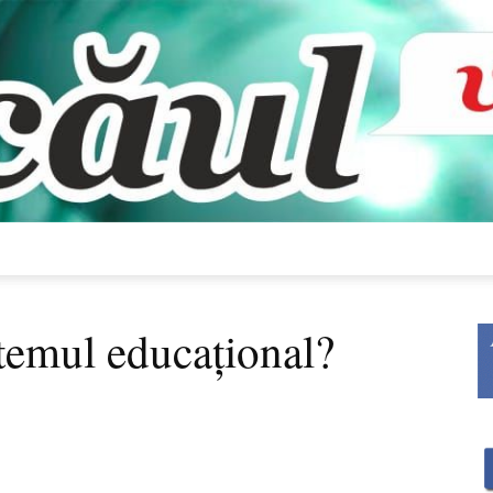
Bacăul
temul educațional?
vorbește