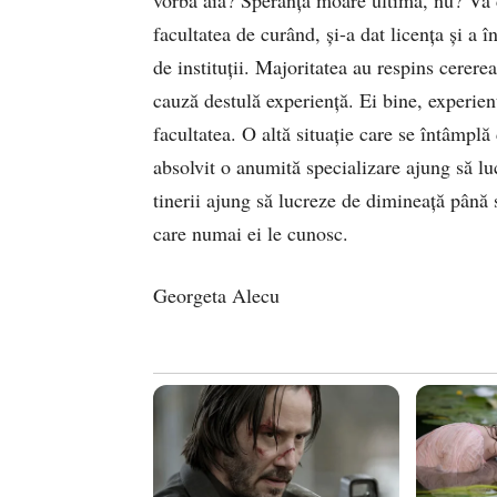
facultatea de curând, și-a dat licența și a 
de instituții. Majoritatea au respins cerere
cauză destulă experiență. Ei bine, experienț
facultatea. O altă situație care se întâmplă
absolvit o anumită specializare ajung să lu
tinerii ajung să lucreze de dimineață până 
care numai ei le cunosc.
Georgeta Alecu