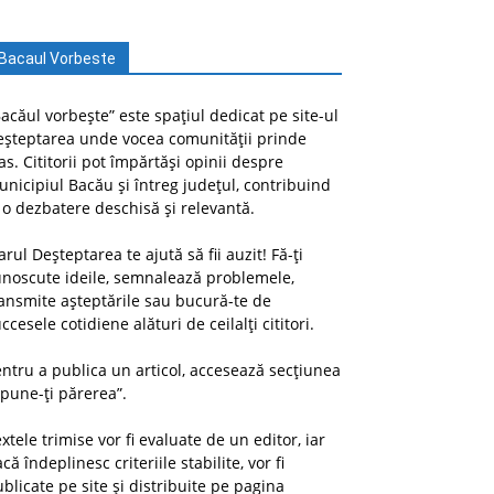
Bacaul Vorbeste
acăul vorbește” este spațiul dedicat pe site-ul
eșteptarea unde vocea comunității prinde
as. Cititorii pot împărtăși opinii despre
nicipiul Bacău și întreg județul, contribuind
 o dezbatere deschisă și relevantă.
arul Deșteptarea te ajută să fii auzit! Fă-ți
unoscute ideile, semnalează problemele,
ansmite așteptările sau bucură-te de
ccesele cotidiene alături de ceilalți cititori.
ntru a publica un articol, accesează secțiunea
pune-ți părerea”.
xtele trimise vor fi evaluate de un editor, iar
că îndeplinesc criteriile stabilite, vor fi
blicate pe site și distribuite pe pagina