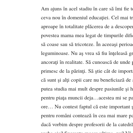
Am ajuns în acel stadiu în care să îmi fie 
ceva nou în domeniul educației. Cel mai tra
aproape în totalitate plăcerea de a descoper
povestea mama mea legat de timpurile dific
să coase sau să tricoteze. În aceeași perioa
leguminoase. Nu aș vrea să fiu înțeleasă gre
ancorați în realitate. Să cunoască de unde
primesc de la părinți. Să știe cât de importa
că sunt și alți copii care nu beneficiază de
putea studia mai mult despre pasiunile și h
pentru piața muncii deja…acestea mi se par 
ore… Nu contest faptul că este important și 
pentru români contează în cea mai mare part
dacă vorbim despre profesorii de la catedră 
vorba aia? Speranța moare ultima, nu? Vă 