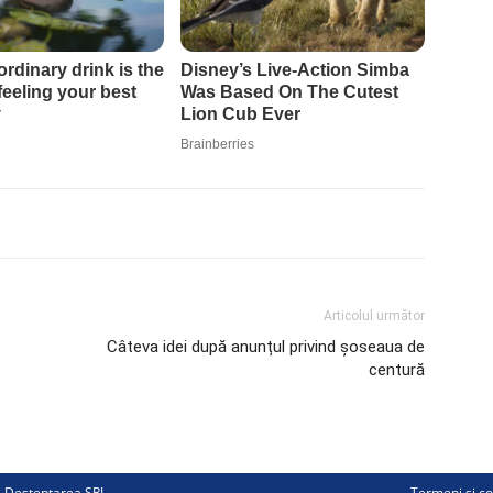
Articolul următor
Câteva idei după anunțul privind șoseaua de
centură
ii Deșteptarea SRL
Termeni și co