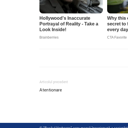
Articolul precedent
Atentionare
© "Bacăul Vorbeste" este marcă înregistrată a societăț