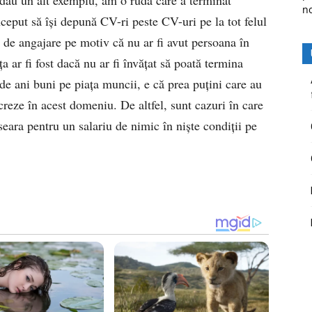
n
început să își depună CV-ri peste CV-uri pe la tot felul
a de angajare pe motiv că nu ar fi avut persoana în
a ar fi fost dacă nu ar fi învățat să poată termina
 de ani buni pe piața muncii, e că prea puțini care au
creze în acest domeniu. De altfel, sunt cazuri în care
seara pentru un salariu de nimic în niște condiții pe