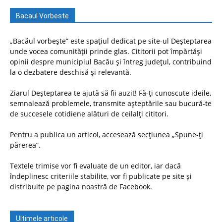
Bacaul Vorbeste
„Bacăul vorbește” este spațiul dedicat pe site-ul Deșteptarea
unde vocea comunității prinde glas. Cititorii pot împărtăși
opinii despre municipiul Bacău și întreg județul, contribuind
la o dezbatere deschisă și relevantă.
Ziarul Deșteptarea te ajută să fii auzit! Fă-ți cunoscute ideile,
semnalează problemele, transmite așteptările sau bucură-te
de succesele cotidiene alături de ceilalți cititori.
Pentru a publica un articol, accesează secțiunea „Spune-ți
părerea”.
Textele trimise vor fi evaluate de un editor, iar dacă
îndeplinesc criteriile stabilite, vor fi publicate pe site și
distribuite pe pagina noastră de Facebook.
Ultimele articole