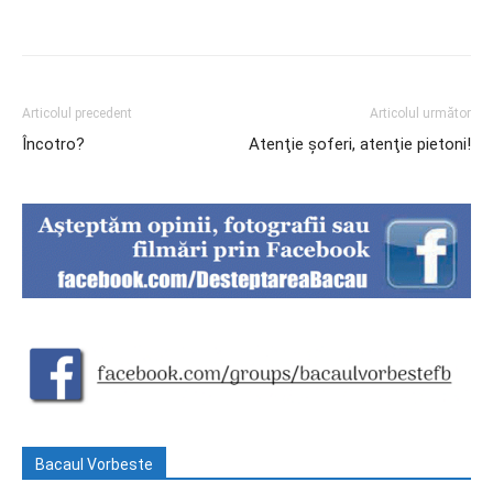
Articolul precedent
Articolul următor
Încotro?
Atenţie şoferi, atenţie pietoni!
Bacaul Vorbeste