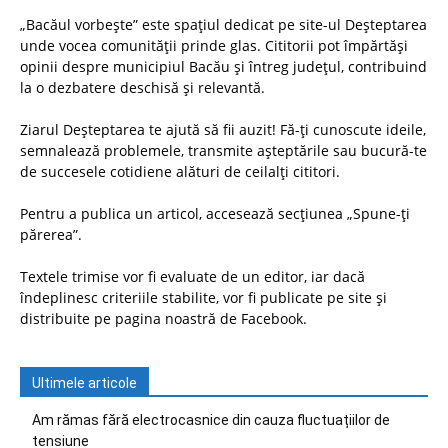
„Bacăul vorbește” este spațiul dedicat pe site-ul Deșteptarea
unde vocea comunității prinde glas. Cititorii pot împărtăși
opinii despre municipiul Bacău și întreg județul, contribuind
la o dezbatere deschisă și relevantă.
Ziarul Deșteptarea te ajută să fii auzit! Fă-ți cunoscute ideile,
semnalează problemele, transmite așteptările sau bucură-te
de succesele cotidiene alături de ceilalți cititori.
Pentru a publica un articol, accesează secțiunea „Spune-ți
părerea”.
Textele trimise vor fi evaluate de un editor, iar dacă
îndeplinesc criteriile stabilite, vor fi publicate pe site și
distribuite pe pagina noastră de Facebook.
Ultimele articole
Am rămas fără electrocasnice din cauza fluctuațiilor de
tensiune