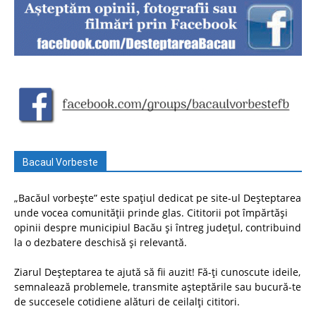
Bacaul Vorbeste
„Bacăul vorbește” este spațiul dedicat pe site-ul Deșteptarea
unde vocea comunității prinde glas. Cititorii pot împărtăși
opinii despre municipiul Bacău și întreg județul, contribuind
la o dezbatere deschisă și relevantă.
Ziarul Deșteptarea te ajută să fii auzit! Fă-ți cunoscute ideile,
semnalează problemele, transmite așteptările sau bucură-te
de succesele cotidiene alături de ceilalți cititori.