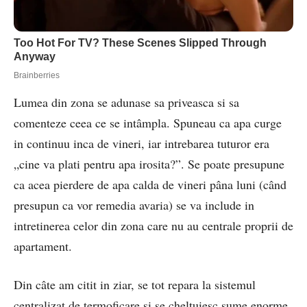
Lumea din zona se adunase sa priveasca si sa
comenteze ceea ce se intâmpla. Spuneau ca apa curge
in continuu inca de vineri, iar intrebarea tuturor era
„cine va plati pentru apa irosita?”. Se poate presupune
ca acea pierdere de apa calda de vineri pâna luni (când
presupun ca vor remedia avaria) se va include in
intretinerea celor din zona care nu au centrale proprii de
apartament.
Din câte am citit in ziar, se tot repara la sistemul
centralizat de termoficare si se cheltuiesc sume enorme.