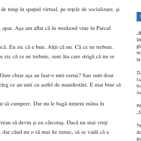
de timp în spațiul virtual, pe rețele de socializare, și
 apar. Așa am aflat că în weekend vine în Parcul
„B
D
că. Eu zic că e bun. Alții că nu. Că ce ne trebuie.
gl
mu
 zic că ce ne trebuie, sunt ăia care strigă că nu se
la
Zi
 Oare chiar așa au luat-o unii razna? Sau sunt doar
c
eleg ce au unii cu astfel de manifestări. E mai bine să
tr
su
ni să cumpere. Dar nu le bagă nimeni mâna în
Pe
„S
vreau să devin și eu cârcotaș. Dacă nu mai vreți
Te
a, dar când nu o să mai fie nimic, să se vadă că a
da
pu