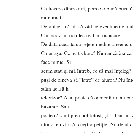
Ca fiecare dintre noi, petrec o bună bucată 
nu numai.
De obicei mă uit să văd ce evenimente mai
Cancicov un nou festival cu mâncare.
De data aceasta cu rețete mediteraneene, ci
Chiar așa. Ce ne trebuie? Numai că ăia care
face nimic. Și
acum stau și mă întreb, ce să mai înțeleg?
puși de cineva să ”latre” de aiurea? Nu înț
stăm acasă la
televizor? Aaa..poate că oamenii nu au ba
buzunar. Sau
poate că sunt prea pofticioși, și… Dar nu 
nimic, eu zic să faceți o petiție. Nu de alt
fost voia…băcăuanilor. Să fim serioși!