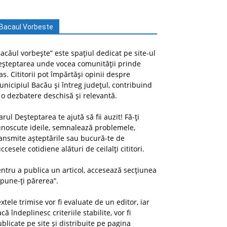
Bacaul Vorbeste
acăul vorbește” este spațiul dedicat pe site-ul
eșteptarea unde vocea comunității prinde
as. Cititorii pot împărtăși opinii despre
nicipiul Bacău și întreg județul, contribuind
 o dezbatere deschisă și relevantă.
arul Deșteptarea te ajută să fii auzit! Fă-ți
unoscute ideile, semnalează problemele,
ansmite așteptările sau bucură-te de
ccesele cotidiene alături de ceilalți cititori.
ntru a publica un articol, accesează secțiunea
pune-ți părerea”.
xtele trimise vor fi evaluate de un editor, iar
că îndeplinesc criteriile stabilite, vor fi
blicate pe site și distribuite pe pagina