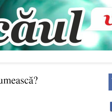
Bacăul
țumească?
vorbește