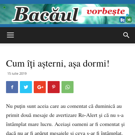
Bacăul
Cum îți așterni, așa dormi!
vorbește
15 iulie 2019
Nu puțin sunt aceia care au comentat că duminică au
primit două mesaje de avertizare Ro-Alert și că nu s-a
întâmplat mare lucru. Aceiași oameni ar fi comentat și
dacă nu ar fi apărut mesajele și ceva s-ar fi întâmplat.