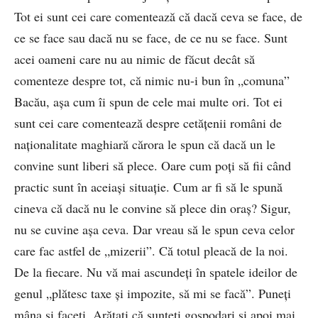
Tot ei sunt cei care comentează că dacă ceva se face, de
ce se face sau dacă nu se face, de ce nu se face. Sunt
acei oameni care nu au nimic de făcut decât să
comenteze despre tot, că nimic nu-i bun în „comuna”
Bacău, așa cum îi spun de cele mai multe ori. Tot ei
sunt cei care comentează despre cetățenii români de
naționalitate maghiară cărora le spun că dacă un le
convine sunt liberi să plece. Oare cum poți să fii când
practic sunt în aceiași situație. Cum ar fi să le spună
cineva că dacă nu le convine să plece din oraș? Sigur,
nu se cuvine așa ceva. Dar vreau să le spun ceva celor
care fac astfel de „mizerii”. Că totul pleacă de la noi.
De la fiecare. Nu vă mai ascundeți în spatele ideilor de
genul „plătesc taxe și impozite, să mi se facă”. Puneți
mâna și faceți. Arătați că sunteți gospodari și apoi mai