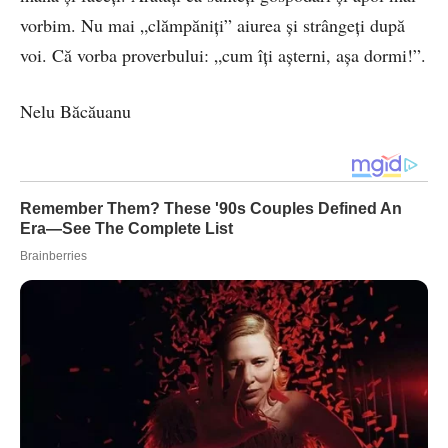
vorbim. Nu mai „clămpăniți” aiurea și strângeți după
voi. Că vorba proverbului: „cum îți așterni, așa dormi!”.
Nelu Băcăuanu