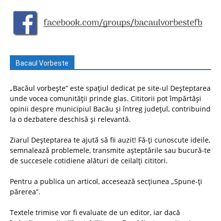
Bacaul Vorbeste
„Bacăul vorbește” este spațiul dedicat pe site-ul Deșteptarea
unde vocea comunității prinde glas. Cititorii pot împărtăși
opinii despre municipiul Bacău și întreg județul, contribuind
la o dezbatere deschisă și relevantă.
Ziarul Deșteptarea te ajută să fii auzit! Fă-ți cunoscute ideile,
semnalează problemele, transmite așteptările sau bucură-te
de succesele cotidiene alături de ceilalți cititori.
Pentru a publica un articol, accesează secțiunea „Spune-ți
părerea”.
Textele trimise vor fi evaluate de un editor, iar dacă