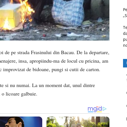
Pe
„S
Te
da
pu
n
oi de pe strada Frasinului din Bacau. De la departare,
menajere, insa, apropiindu-ma de locul cu pricina, am
oc improvizat de bidoane, pungi si cutii de carton.
ate si nu numai. La un moment dat, unul dintre
 o licoare galbuie.