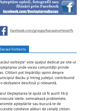
Bacaul Vorbeste
acăul vorbește” este spațiul dedicat pe site-ul
eșteptarea unde vocea comunității prinde
as. Cititorii pot împărtăși opinii despre
nicipiul Bacău și întreg județul, contribuind
 o dezbatere deschisă și relevantă.
arul Deșteptarea te ajută să fii auzit! Fă-ți
unoscute ideile, semnalează problemele,
ansmite așteptările sau bucură-te de
ccesele cotidiene alături de ceilalți cititori.