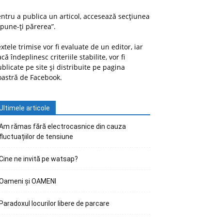
ntru a publica un articol, accesează secțiunea
pune-ți părerea”.
xtele trimise vor fi evaluate de un editor, iar
că îndeplinesc criteriile stabilite, vor fi
blicate pe site și distribuite pe pagina
oastră de Facebook.
Ultimele articole
Am rămas fără electrocasnice din cauza
fluctuațiilor de tensiune
Cine ne invită pe watsap?
Oameni și OAMENI
Paradoxul locurilor libere de parcare