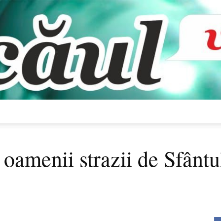
Bacăul
oamenii strazii de Sfântu
vorbește