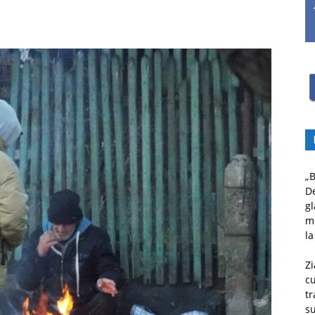
„B
D
gl
mu
la
Zi
c
tr
su