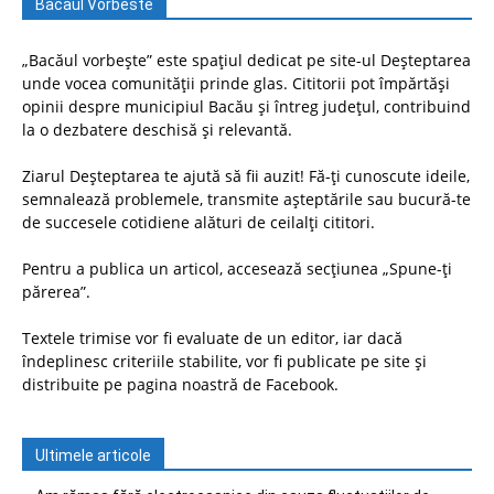
Bacaul Vorbeste
„Bacăul vorbește” este spațiul dedicat pe site-ul Deșteptarea
unde vocea comunității prinde glas. Cititorii pot împărtăși
opinii despre municipiul Bacău și întreg județul, contribuind
la o dezbatere deschisă și relevantă.
Ziarul Deșteptarea te ajută să fii auzit! Fă-ți cunoscute ideile,
semnalează problemele, transmite așteptările sau bucură-te
de succesele cotidiene alături de ceilalți cititori.
Pentru a publica un articol, accesează secțiunea „Spune-ți
părerea”.
Textele trimise vor fi evaluate de un editor, iar dacă
îndeplinesc criteriile stabilite, vor fi publicate pe site și
distribuite pe pagina noastră de Facebook.
Ultimele articole