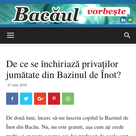
Bacăul
De ce se închiriază privaţilor
vorbește
jumătate din Bazinul de Înot?
31 iulie 2018
De două luni, încerc să-mi înscriu copilul la Bazinul de
Înot din Bacău. Nu, nu este gratuit, aşa cum aţi crede
mulţi, şi cu toate acestea cei doi profesori de acolo sunt