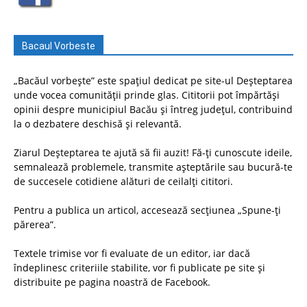
Bacaul Vorbeste
„Bacăul vorbește” este spațiul dedicat pe site-ul Deșteptarea
unde vocea comunității prinde glas. Cititorii pot împărtăși
opinii despre municipiul Bacău și întreg județul, contribuind
la o dezbatere deschisă și relevantă.
Ziarul Deșteptarea te ajută să fii auzit! Fă-ți cunoscute ideile,
semnalează problemele, transmite așteptările sau bucură-te
de succesele cotidiene alături de ceilalți cititori.
Pentru a publica un articol, accesează secțiunea „Spune-ți
părerea”.
Textele trimise vor fi evaluate de un editor, iar dacă
îndeplinesc criteriile stabilite, vor fi publicate pe site și
distribuite pe pagina noastră de Facebook.