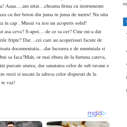
n
belea! Aaaa….am uitat…cheama firma cu instrumente
aza cu fier beton din juma in juma de metru! Nu uita
ta in cap . Musai va iesi un acoperis solid!
lui asa ceva? S-apoi… de ce sa cer? Cine mi-a dat
 zile fripte? Dar…cei care au acoperisuri facute de
 toata documentatia…dar lucrarea e de muntuiala si
ebui sa faca?Mah, or mai zbura de la furtuna cateva,
ni parcate aiurea, dar sanatatea celor de sub tavane e
verzi si uscate la adresa celor disperati de la
 te vaz!