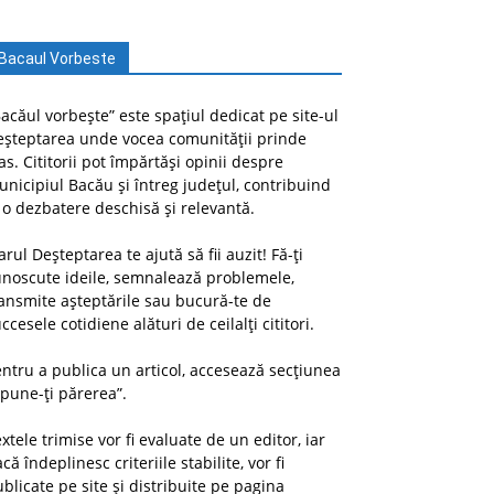
Bacaul Vorbeste
acăul vorbește” este spațiul dedicat pe site-ul
eșteptarea unde vocea comunității prinde
as. Cititorii pot împărtăși opinii despre
nicipiul Bacău și întreg județul, contribuind
 o dezbatere deschisă și relevantă.
arul Deșteptarea te ajută să fii auzit! Fă-ți
unoscute ideile, semnalează problemele,
ansmite așteptările sau bucură-te de
ccesele cotidiene alături de ceilalți cititori.
ntru a publica un articol, accesează secțiunea
pune-ți părerea”.
xtele trimise vor fi evaluate de un editor, iar
că îndeplinesc criteriile stabilite, vor fi
blicate pe site și distribuite pe pagina