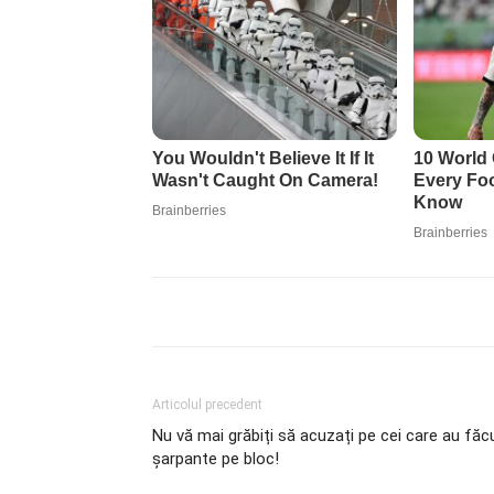
Articolul precedent
Nu vă mai grăbiți să acuzați pe cei care au făc
șarpante pe bloc!