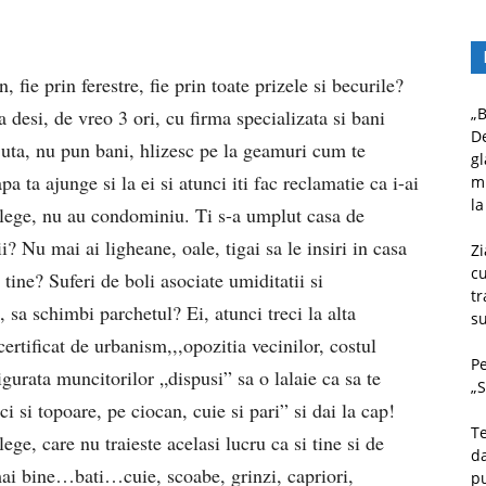
, fie prin ferestre, fie prin toate prizele si becurile?
„B
 desi, de vreo 3 ori, cu firma specializata si bani
D
ajuta, nu pun bani, hlizesc pe la geamuri cum te
gl
a ta ajunge si la ei si atunci iti fac reclamatie ca i-ai
mu
la
lege, nu au condominiu. Ti s-a umplut casa de
ii? Nu mai ai ligheane, oale, tigai sa le insiri in casa
Zi
c
tine? Suferi de boli asociate umiditatii si
tr
 sa schimbi parchetul? Ei, atunci treci la alta
su
tificat de urbanism,,,opozitia vecinilor, costul
Pe
gurata muncitorilor „dispusi” sa o lalaie ca sa te
„S
si topoare, pe ciocan, cuie si pari” si dai la cap!
Te
ege, care nu traieste acelasi lucru ca si tine si de
da
mai bine…bati…cuie, scoabe, grinzi, capriori,
pu