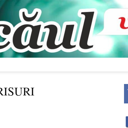
Bacăul
RISURI
vorbește