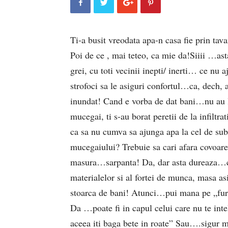
Ti-a busit vreodata apa-n casa fie prin tavan
Poi de ce , mai teteo, ca mie da!Siiii …asta
grei, cu toti vecinii inepti/ inerti… ce nu 
strofoci sa le asiguri confortul…ca, dech, ap
inundat! Cand e vorba de dat bani…nu au 
mucegai, ti s-au borat peretii de la infiltrat
ca sa nu cumva sa ajunga apa la cel de sub 
mucegaiului? Trebuie sa cari afara covoare,
masura…sarpanta! Da, dar asta dureaza…cer
materialelor si al fortei de munca, masa asi
stoarca de bani! Atunci…pui mana pe „furci 
Da …poate fi in capul celui care nu te intel
aceea iti baga bete in roate” Sau….sigur 