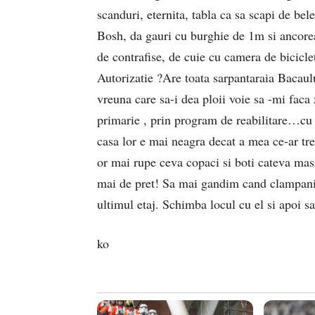
scanduri, eternita, tabla ca sa scapi de 
Bosh, da gauri cu burghie de 1m si ancore
de contrafise, de cuie cu camera de bicicle
Autorizatie ?Are toata sarpantaraia Bacau
vreuna care sa-i dea ploii voie sa -mi faca
primarie , prin program de reabilitare…cu
casa lor e mai neagra decat a mea ce-ar tr
or mai rupe ceva copaci si boti cateva masi
mai de pret! Sa mai gandim cand clampanim 
ultimul etaj. Schimba locul cu el si apoi sa
ko