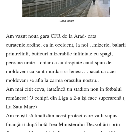
Gara Arad
Am vazut noua gara CFR de la Arad- cata
curatenie,ordine, ca in occident, la noi…mizerie, balarii
printrelinii, buticuri mizerabile infiintate cu spagi,
peroane urate…chiar ca au dreptate cand spun de
moldoveni ca sunt murdari si lenesi….pacat ca acei
moldoveni se afla la carma orasului nostru..
Am mai citit ceva, iata:Încă un stadion nou în fotbalul
românesc! O echipă din Liga a 2-a își face superarenă (
La Satu Mare)
Am reuşit să finalizăm acest proiect care va fi supus
finanţării după hotărîrea Ministerului Dezvoltării prin