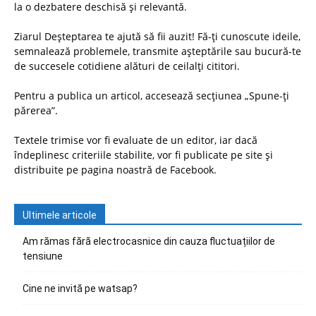
la o dezbatere deschisă și relevantă.
Ziarul Deșteptarea te ajută să fii auzit! Fă-ți cunoscute ideile,
semnalează problemele, transmite așteptările sau bucură-te
de succesele cotidiene alături de ceilalți cititori.
Pentru a publica un articol, accesează secțiunea „Spune-ți
părerea”.
Textele trimise vor fi evaluate de un editor, iar dacă
îndeplinesc criteriile stabilite, vor fi publicate pe site și
distribuite pe pagina noastră de Facebook.
Ultimele articole
Am rămas fără electrocasnice din cauza fluctuațiilor de
tensiune
Cine ne invită pe watsap?