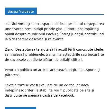
Bacaul Vorbeste
„Bacăul vorbește” este spațiul dedicat pe site-ul Deșteptarea
unde vocea comunității prinde glas. Cititorii pot împărtăși
opinii despre municipiul Bacău și întreg județul, contribuind
la o dezbatere deschisă și relevantă.
Ziarul Deșteptarea te ajută să fii auzit! Fă-ți cunoscute ideile,
semnalează problemele, transmite așteptările sau bucură-te
de succesele cotidiene alături de ceilalți cititori.
Pentru a publica un articol, accesează secțiunea „Spune-ți
părerea”.
Textele trimise vor fi evaluate de un editor, iar dacă
îndeplinesc criteriile stabilite, vor fi publicate pe site și
distribuite pe pagina noastră de Facebook.