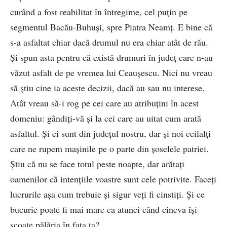
curând a fost reabilitat în întregime, cel puțin pe
segmentul Bacău-Buhuși, spre Piatra Neamț. E bine că
s-a asfaltat chiar dacă drumul nu era chiar atât de rău.
Și spun asta pentru că există drumuri în județ care n-au
văzut asfalt de pe vremea lui Ceaușescu. Nici nu vreau
să știu cine ia aceste decizii, dacă au sau nu interese.
Atât vreau să-i rog pe cei care au atribuțini în acest
domeniu: gândiți-vă și la cei care au uitat cum arată
asfaltul. Și ei sunt din județul nostru, dar și noi ceilalți
care ne rupem mașinile pe o parte din șoselele patriei.
Știu că nu se face totul peste noapte, dar arătați
oamenilor că intențiile voastre sunt cele potrivite. Faceți
lucrurile așa cum trebuie și sigur veți fi cinstiți. Și ce
bucurie poate fi mai mare ca atunci când cineva își
scoate pălăria în fața ta?