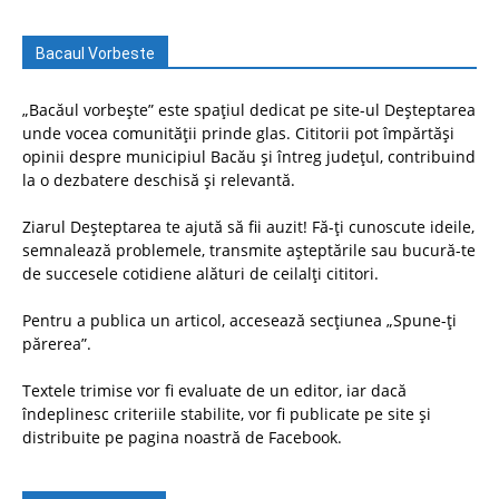
Bacaul Vorbeste
„Bacăul vorbește” este spațiul dedicat pe site-ul Deșteptarea
unde vocea comunității prinde glas. Cititorii pot împărtăși
opinii despre municipiul Bacău și întreg județul, contribuind
la o dezbatere deschisă și relevantă.
Ziarul Deșteptarea te ajută să fii auzit! Fă-ți cunoscute ideile,
semnalează problemele, transmite așteptările sau bucură-te
de succesele cotidiene alături de ceilalți cititori.
Pentru a publica un articol, accesează secțiunea „Spune-ți
părerea”.
Textele trimise vor fi evaluate de un editor, iar dacă
îndeplinesc criteriile stabilite, vor fi publicate pe site și
distribuite pe pagina noastră de Facebook.