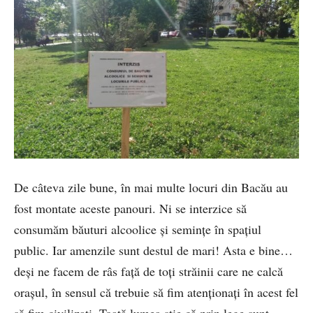
De câteva zile bune, în mai multe locuri din Bacău au
fost montate aceste panouri. Ni se interzice să
consumăm băuturi alcoolice și semințe în spațiul
public. Iar amenzile sunt destul de mari! Asta e bine…
deși ne facem de râs față de toți străinii care ne calcă
orașul, în sensul că trebuie să fim atenționați în acest fel