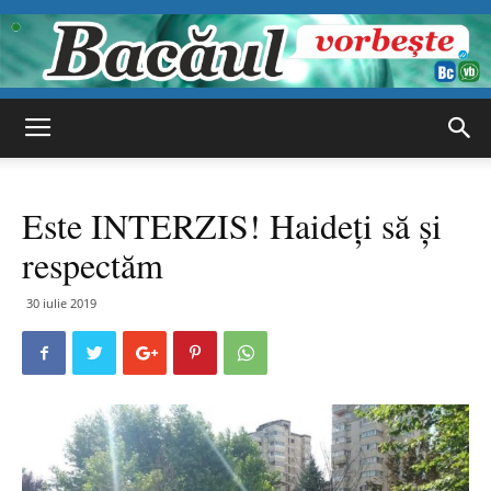
Bacăul
Este INTERZIS! Haideți să și
vorbește
respectăm
30 iulie 2019