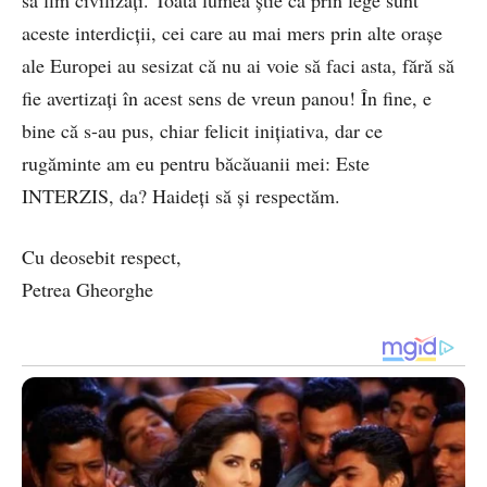
să fim civilizați. Toată lumea știe că prin lege sunt
aceste interdicții, cei care au mai mers prin alte orașe
ale Europei au sesizat că nu ai voie să faci asta, fără să
fie avertizați în acest sens de vreun panou! În fine, e
bine că s-au pus, chiar felicit inițiativa, dar ce
rugăminte am eu pentru băcăuanii mei: Este
INTERZIS, da? Haideți să și respectăm.
Cu deosebit respect,
Petrea Gheorghe