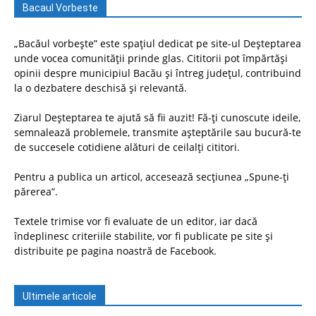
Bacaul Vorbeste
„Bacăul vorbește” este spațiul dedicat pe site-ul Deșteptarea
unde vocea comunității prinde glas. Cititorii pot împărtăși
opinii despre municipiul Bacău și întreg județul, contribuind
la o dezbatere deschisă și relevantă.
Ziarul Deșteptarea te ajută să fii auzit! Fă-ți cunoscute ideile,
semnalează problemele, transmite așteptările sau bucură-te
de succesele cotidiene alături de ceilalți cititori.
Pentru a publica un articol, accesează secțiunea „Spune-ți
părerea”.
Textele trimise vor fi evaluate de un editor, iar dacă
îndeplinesc criteriile stabilite, vor fi publicate pe site și
distribuite pe pagina noastră de Facebook.
Ultimele articole