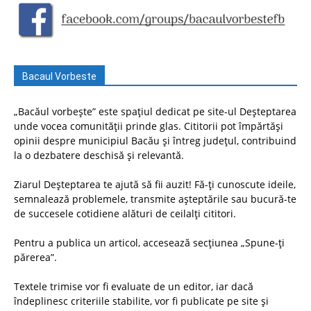
Bacaul Vorbeste
„Bacăul vorbește” este spațiul dedicat pe site-ul Deșteptarea
unde vocea comunității prinde glas. Cititorii pot împărtăși
opinii despre municipiul Bacău și întreg județul, contribuind
la o dezbatere deschisă și relevantă.
Ziarul Deșteptarea te ajută să fii auzit! Fă-ți cunoscute ideile,
semnalează problemele, transmite așteptările sau bucură-te
de succesele cotidiene alături de ceilalți cititori.
Pentru a publica un articol, accesează secțiunea „Spune-ți
părerea”.
Textele trimise vor fi evaluate de un editor, iar dacă
îndeplinesc criteriile stabilite, vor fi publicate pe site și