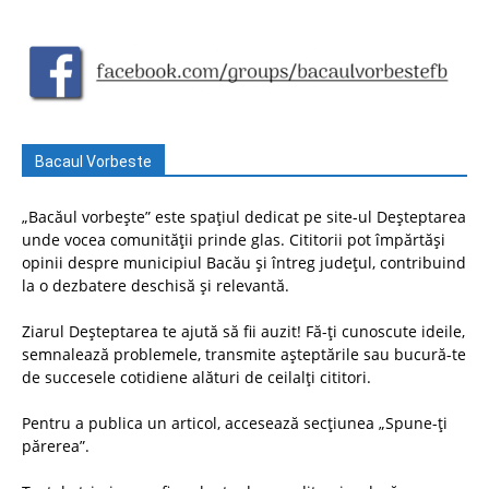
Bacaul Vorbeste
„Bacăul vorbește” este spațiul dedicat pe site-ul Deșteptarea
unde vocea comunității prinde glas. Cititorii pot împărtăși
opinii despre municipiul Bacău și întreg județul, contribuind
la o dezbatere deschisă și relevantă.
Ziarul Deșteptarea te ajută să fii auzit! Fă-ți cunoscute ideile,
semnalează problemele, transmite așteptările sau bucură-te
de succesele cotidiene alături de ceilalți cititori.
Pentru a publica un articol, accesează secțiunea „Spune-ți
părerea”.