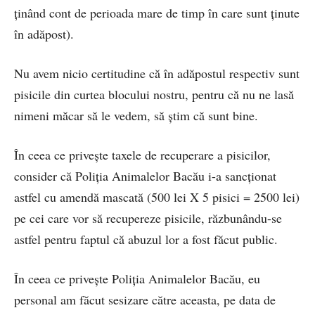
ținând cont de perioada mare de timp în care sunt ținute
în adăpost).
Nu avem nicio certitudine că în adăpostul respectiv sunt
pisicile din curtea blocului nostru, pentru că nu ne lasă
nimeni măcar să le vedem, să știm că sunt bine.
În ceea ce privește taxele de recuperare a pisicilor,
consider că Poliția Animalelor Bacău i-a sancționat
astfel cu amendă mascată (500 lei X 5 pisici = 2500 lei)
pe cei care vor să recupereze pisicile, răzbunându-se
astfel pentru faptul că abuzul lor a fost făcut public.
În ceea ce privește Poliția Animalelor Bacău, eu
personal am făcut sesizare către aceasta, pe data de