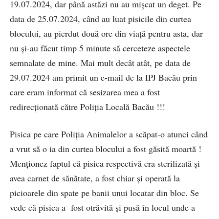
19.07.2024, dar până astăzi nu au mișcat un deget. Pe
data de 25.07.2024, când au luat pisicile din curtea
blocului, au pierdut două ore din viață pentru asta, dar
nu și-au făcut timp 5 minute să cerceteze aspectele
semnalate de mine. Mai mult decât atât, pe data de
29.07.2024 am primit un e-mail de la IPJ Bacău prin
care eram informat că sesizarea mea a fost
redirecționată către Poliția Locală Bacău !!!
Pisica pe care Poliția Animalelor a scăpat-o atunci când
a vrut să o ia din curtea blocului a fost găsită moartă !
Menționez faptul că pisica respectivă era sterilizată și
avea carnet de sănătate, a fost chiar și operată la
picioarele din spate pe banii unui locatar din bloc. Se
vede că pisica a fost otrăvită și pusă în locul unde a