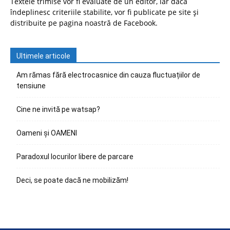
Textele trimise vor fi evaluate de un editor, iar dacă
îndeplinesc criteriile stabilite, vor fi publicate pe site și
distribuite pe pagina noastră de Facebook.
Ultimele articole
Am rămas fără electrocasnice din cauza fluctuațiilor de
tensiune
Cine ne invită pe watsap?
Oameni și OAMENI
Paradoxul locurilor libere de parcare
Deci, se poate dacă ne mobilizăm!