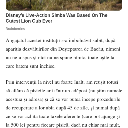
Angajatul acestei instituții s-a îmbolnăvit subit, după
apariția dezvăluirilor din Deșteptarea de Bacău, nimeni
nu ne-a spus și nici nu ne spune nimic, toate ușile la
care batem sunt închise.
Prin intervenții la nivel nu foarte înalt, am reușit totuși
să aflăm că pisicile ar fi într-un adăpost (nu știm numele
acestuia și adresa) și că se vor putea începe procedurile
de recuperare a lor abia după 45 de zile, și numai după
ce se vor achita toate taxele aferente (care pot ajunge și
la 500 lei pentru fiecare pisică, dacă nu chiar mai mult,