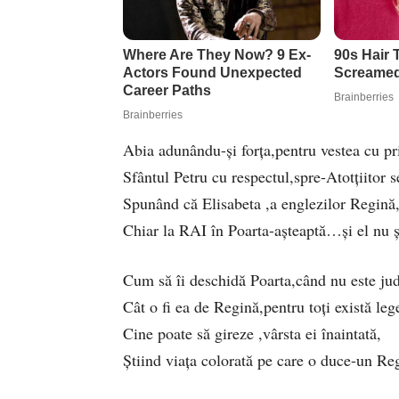
Abia adunându-și forța,pentru vestea cu pr
Sfântul Petru cu respectul,spre-Atotțiitor s
Spunând că Elisabeta ,a englezilor Regină
Chiar la RAI în Poarta-așteaptă…și el nu 
Cum să îi deschidă Poarta,când nu este ju
Cât o fi ea de Regină,pentru toți există leg
Cine poate să gireze ,vârsta ei înaintată,
Știind viața colorată pe care o duce-un R