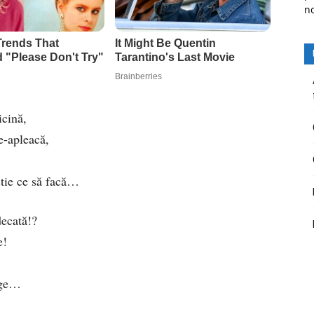
n
icină,
e-apleacă,
,
știe ce să facă…
decată!?
e!
ege…