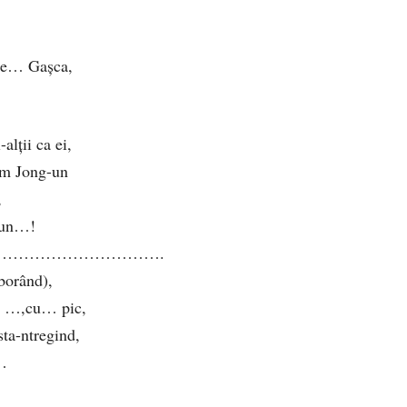
mbe… Gașca,
alții ca ei,
im Jong-un
,
eaun…!
………………………….
oborând),
ic …,cu… pic,
ta-ntregind,
?…