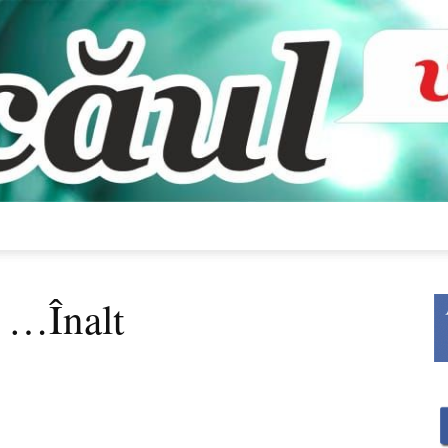
Bacăul
l …Înalt
vorbește