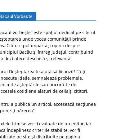
Bacaul Vorbeste
acăul vorbește” este spațiul dedicat pe site-ul
eșteptarea unde vocea comunității prinde
as. Cititorii pot împărtăși opinii despre
nicipiul Bacău și întreg județul, contribuind
 o dezbatere deschisă și relevantă.
arul Deșteptarea te ajută să fii auzit! Fă-ți
unoscute ideile, semnalează problemele,
ansmite așteptările sau bucură-te de
ccesele cotidiene alături de ceilalți cititori.
ntru a publica un articol, accesează secțiunea
pune-ți părerea”.
xtele trimise vor fi evaluate de un editor, iar
că îndeplinesc criteriile stabilite, vor fi
blicate pe site și distribuite pe pagina