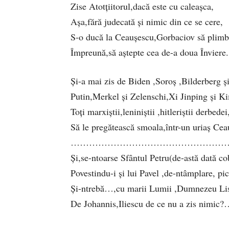
Zise Atotțiitorul,dacă este cu caleașca,
Așa,fără judecată și nimic din ce se cere,
S-o ducă la Ceaușescu,Gorbaciov să pli
Împreună,să aștepte cea de-a doua Înviere.
Și-a mai zis de Biden ,Soroș ,Bilderberg și-
Putin,Merkel și Zelenschi,Xi Jinping și K
Toți marxiștii,leniniștii ,hitleriștii derbedei
Să le pregătească smoala,într-un uriaș C
……………………………………………
Și,se-ntoarse Sfântul Petru(de-astă dată c
Povestindu-i și lui Pavel ,de-ntâmplare, p
Și-ntrebă…,cu marii Lumii ,Dumnezeu Lis
De Johannis,Iliescu de ce nu a zis nimic