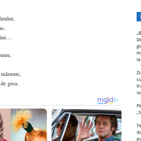
,
Pământ,
ne,
„B
fânt…
D
gl
mu
runte,
la
Zi
i mărunte,
c
 de grea.
tr
su
Pe
„S
Te
da
pu