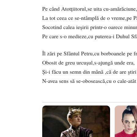
Pe când Atotțiitorul,se uita cu-amărăciune
La tot ceea ce se-ntâmplă de o vreme,pe 
Socotind calea ieșirii printr-o oarece minu
Pe care s-o medieze,cu puterea-i Duhul S
Îl zări pe Sfântul Petru,cu borboanele pe f
Obosit de greu urcușul,s-ajungă unde era,
Și-i făcu un semn din mână ,că de are știr
N-avea sens să se-obosească,cu o cale-atât