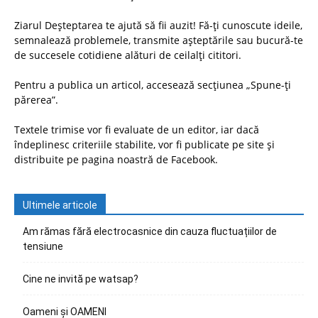
Ziarul Deșteptarea te ajută să fii auzit! Fă-ți cunoscute ideile,
semnalează problemele, transmite așteptările sau bucură-te
de succesele cotidiene alături de ceilalți cititori.
Pentru a publica un articol, accesează secțiunea „Spune-ți
părerea”.
Textele trimise vor fi evaluate de un editor, iar dacă
îndeplinesc criteriile stabilite, vor fi publicate pe site și
distribuite pe pagina noastră de Facebook.
Ultimele articole
Am rămas fără electrocasnice din cauza fluctuațiilor de
tensiune
Cine ne invită pe watsap?
Oameni și OAMENI