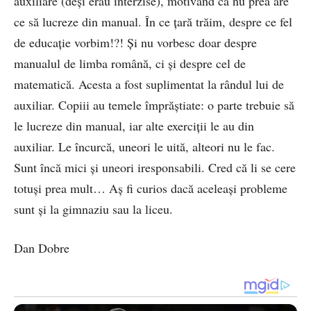
auxiliare (deși erau interzise), motivând că nu prea are
ce să lucreze din manual. În ce țară trăim, despre ce fel
de educație vorbim!?! Și nu vorbesc doar despre
manualul de limba română, ci și despre cel de
matematică. Acesta a fost suplimentat la rândul lui de
auxiliar. Copiii au temele împrăștiate: o parte trebuie să
le lucreze din manual, iar alte exerciții le au din
auxiliar. Le încurcă, uneori le uită, alteori nu le fac.
Sunt încă mici și uneori iresponsabili. Cred că li se cere
totuși prea mult… Aș fi curios dacă aceleași probleme
sunt și la gimnaziu sau la liceu.
Dan Dobre