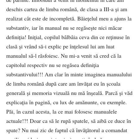
deschis cartea de limba română, de clasa a III-a și am
realizat cât este de incompletă. Băiețelul meu a ajuns la
substantiv, iar în manual nu se regăsește nici măcar
definiția! Inițial, copilul bâlbâia ceva din ce reținuse în
clasă și vrând să-i explic pe înțelesul lui am luat
manualul să-l răsfoiesc. Nu mi-a venit să cred că la
capitolul respectiv nu se regăsea definiția
substantivului!!! Am clar în minte imaginea manualului
de limba română după care am învățat eu în școala
generală și memoria vizuală nu mă înșeală. Parcă și văd
explicația în pagină, cu lux de amănunte, cu exemple.
Păi, în cazul acesta, la ce mai folosesc manualele
actuale!?! Doar ca să le rupă spatele, să aibă ce duce în
spate? Nu mai zic de faptul că învățătorul a comandat