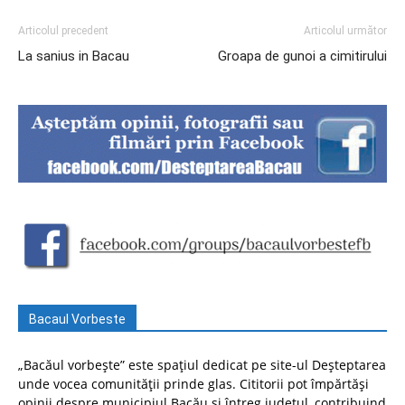
Articolul precedent
Articolul următor
La sanius in Bacau
Groapa de gunoi a cimitirului
Bacaul Vorbeste
„Bacăul vorbește” este spațiul dedicat pe site-ul Deșteptarea
unde vocea comunității prinde glas. Cititorii pot împărtăși
opinii despre municipiul Bacău și întreg județul, contribuind