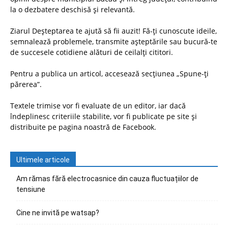
la o dezbatere deschisă și relevantă.
Ziarul Deșteptarea te ajută să fii auzit! Fă-ți cunoscute ideile,
semnalează problemele, transmite așteptările sau bucură-te
de succesele cotidiene alături de ceilalți cititori.
Pentru a publica un articol, accesează secțiunea „Spune-ți
părerea”.
Textele trimise vor fi evaluate de un editor, iar dacă
îndeplinesc criteriile stabilite, vor fi publicate pe site și
distribuite pe pagina noastră de Facebook.
Ultimele articole
Am rămas fără electrocasnice din cauza fluctuațiilor de
tensiune
Cine ne invită pe watsap?