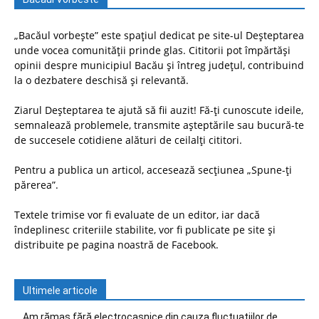
„Bacăul vorbește” este spațiul dedicat pe site-ul Deșteptarea
unde vocea comunității prinde glas. Cititorii pot împărtăși
opinii despre municipiul Bacău și întreg județul, contribuind
la o dezbatere deschisă și relevantă.
Ziarul Deșteptarea te ajută să fii auzit! Fă-ți cunoscute ideile,
semnalează problemele, transmite așteptările sau bucură-te
de succesele cotidiene alături de ceilalți cititori.
Pentru a publica un articol, accesează secțiunea „Spune-ți
părerea”.
Textele trimise vor fi evaluate de un editor, iar dacă
îndeplinesc criteriile stabilite, vor fi publicate pe site și
distribuite pe pagina noastră de Facebook.
Ultimele articole
Am rămas fără electrocasnice din cauza fluctuațiilor de