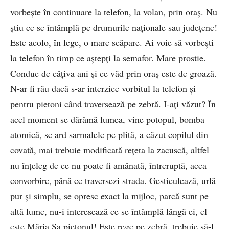
vorbeşte în continuare la telefon, la volan, prin oraş. Nu
ştiu ce se întâmplă pe drumurile naţionale sau judeţene!
Este acolo, în lege, o mare scăpare. Ai voie să vorbeşti
la telefon în timp ce aştepţi la semafor. Mare prostie.
Conduc de câţiva ani şi ce văd prin oraş este de groază.
N-ar fi rău dacă s-ar interzice vorbitul la telefon şi
pentru pietoni când traversează pe zebră. I-aţi văzut? În
acel moment se dărâmă lumea, vine potopul, bomba
atomică, se ard sarmalele pe plită, a căzut copilul din
covată, mai trebuie modificată reţeta la zacuscă, altfel
nu înţeleg de ce nu poate fi amânată, întreruptă, acea
convorbire, până ce traversezi strada. Gesticulează, urlă
pur şi simplu, se opresc exact la mijloc, parcă sunt pe
altă lume, nu-i interesează ce se întâmplă lângă ei, el
este Măria Sa pietonul! Este rege pe zebră, trebuie să-l