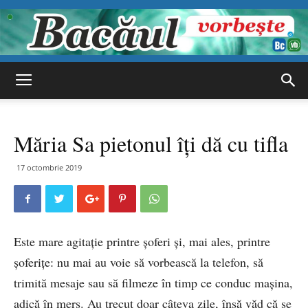
Bacăul
Măria Sa pietonul îţi dă cu tifla
vorbește
17 octombrie 2019
Este mare agitaţie printre şoferi şi, mai ales, printre
şoferiţe: nu mai au voie să vorbească la telefon, să
trimită mesaje sau să filmeze în timp ce conduc maşina,
adică în mers. Au trecut doar câteva zile, însă văd că se