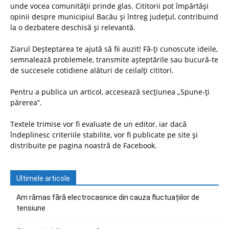
unde vocea comunității prinde glas. Cititorii pot împărtăși
opinii despre municipiul Bacău și întreg județul, contribuind
la o dezbatere deschisă și relevantă.
Ziarul Deșteptarea te ajută să fii auzit! Fă-ți cunoscute ideile,
semnalează problemele, transmite așteptările sau bucură-te
de succesele cotidiene alături de ceilalți cititori.
Pentru a publica un articol, accesează secțiunea „Spune-ți
părerea”.
Textele trimise vor fi evaluate de un editor, iar dacă
îndeplinesc criteriile stabilite, vor fi publicate pe site și
distribuite pe pagina noastră de Facebook.
Ultimele articole
Am rămas fără electrocasnice din cauza fluctuațiilor de
tensiune