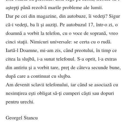
aştepţi până rezolvă marile probleme ale lumii.
Dar pe cei din magazine, din autobuze, îi vedeţi? Sigur
că-i vedeţi, ba îi şi auziţi. Pe autobuzul 17, într-o zi, o
doamnă a vorbit la telefon, cu o voce de soprană, vreo
cinci staţii. Nimicuri universale: se certa cu o rudă.
Iartă-l Doamne, mi-am zis, când preotului, în timp ce
citea la slujbă, i-a sunat telefonul. S-a oprit, l-a extras
din antiriu şi a vorbit tare, preţ de câteva secunde bune,
după care a continuat cu slujba.
Am devenit sclavii telefonului, iar când se asociază cu
nesimţirea eşti obligat să-ţi cumperi căşti sau dopuri
pentru urechi.
Georgel Stancu