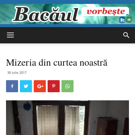
Bacăul
Mizeria din curtea noastră
vorbește
30 iulie 2017