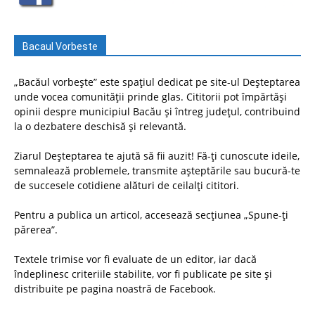
Bacaul Vorbeste
„Bacăul vorbește” este spațiul dedicat pe site-ul Deșteptarea
unde vocea comunității prinde glas. Cititorii pot împărtăși
opinii despre municipiul Bacău și întreg județul, contribuind
la o dezbatere deschisă și relevantă.
Ziarul Deșteptarea te ajută să fii auzit! Fă-ți cunoscute ideile,
semnalează problemele, transmite așteptările sau bucură-te
de succesele cotidiene alături de ceilalți cititori.
Pentru a publica un articol, accesează secțiunea „Spune-ți
părerea”.
Textele trimise vor fi evaluate de un editor, iar dacă
îndeplinesc criteriile stabilite, vor fi publicate pe site și
distribuite pe pagina noastră de Facebook.