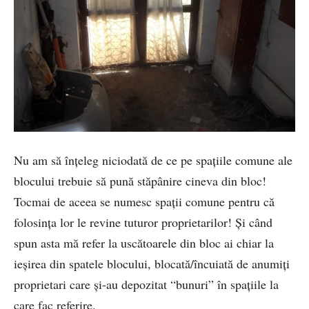
Nu am să înţeleg niciodată de ce pe spaţiile comune ale
blocului trebuie să pună stăpânire cineva din bloc!
Tocmai de aceea se numesc spaţii comune pentru că
folosinţa lor le revine tuturor proprietarilor! Şi când
spun asta mă refer la uscătoarele din bloc ai chiar la
ieşirea din spatele blocului, blocată/încuiată de anumiţi
proprietari care şi-au depozitat “bunuri” în spaţiile la
care fac referire.