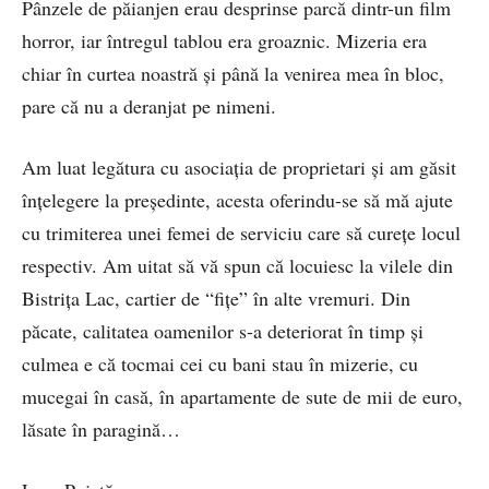
Pânzele de păianjen erau desprinse parcă dintr-un film
horror, iar întregul tablou era groaznic. Mizeria era
chiar în curtea noastră şi până la venirea mea în bloc,
pare că nu a deranjat pe nimeni.
Am luat legătura cu asociaţia de proprietari şi am găsit
înţelegere la preşedinte, acesta oferindu-se să mă ajute
cu trimiterea unei femei de serviciu care să cureţe locul
respectiv. Am uitat să vă spun că locuiesc la vilele din
Bistriţa Lac, cartier de “fiţe” în alte vremuri. Din
păcate, calitatea oamenilor s-a deteriorat în timp şi
culmea e că tocmai cei cu bani stau în mizerie, cu
mucegai în casă, în apartamente de sute de mii de euro,
lăsate în paragină…