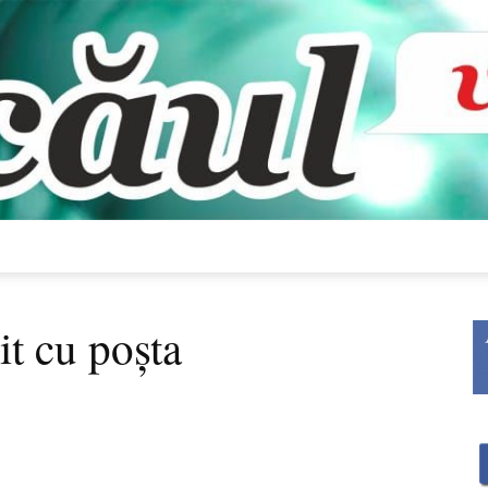
Bacăul
t cu poşta
vorbește