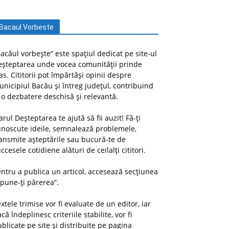
Bacaul Vorbeste
acăul vorbește” este spațiul dedicat pe site-ul
eșteptarea unde vocea comunității prinde
as. Cititorii pot împărtăși opinii despre
nicipiul Bacău și întreg județul, contribuind
 o dezbatere deschisă și relevantă.
arul Deșteptarea te ajută să fii auzit! Fă-ți
unoscute ideile, semnalează problemele,
ansmite așteptările sau bucură-te de
ccesele cotidiene alături de ceilalți cititori.
ntru a publica un articol, accesează secțiunea
pune-ți părerea”.
xtele trimise vor fi evaluate de un editor, iar
că îndeplinesc criteriile stabilite, vor fi
blicate pe site și distribuite pe pagina