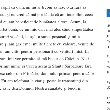
copil că oamenii nu ar trebui să lase o zi fără să
ecut şi nu cred că mă pot lăuda că am îndeplinit ceea
ând eu am beneficiat de bunătatea altora. Acum, la
„B
orbă bună, de un mic dar, mai ales când singurătatea
D
urpriza când, la uşă, a sunat poştaşul şi mi-a
gl
mu
re şi am găsit mai multe tichete cu valoare, venite de
la
i, am citit, pentru pensionarii cu venituri mici. La
Zi
bani îmi vor permite să mă bucur de Crăciun. Nu-i
c
primit nimic şi trecea această Sfântă Sărbătoare fără
tr
su
sc celor din Primărie, domnului primar, pentru că se
i. Eu am telefonat la ziar şi poate le transmiteţi din
Pe
, să le dea Domnul Nostru sănătate şi bucurii.
„S
Te
da
pu