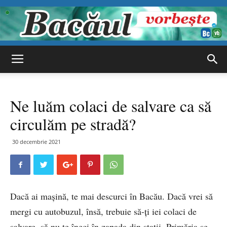
Bacăul
Ne luăm colaci de salvare ca să
vorbește
circulăm pe stradă?
30 decembrie 2021
Dacă ai mașină, te mai descurci în Bacău. Dacă vrei să
mergi cu autobuzul, însă, trebuie să-ți iei colaci de
salvare, să nu te îneci în zapada din stații. Primăria se