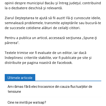
opinii despre municipiul Bacău și întreg județul, contribuind
la o dezbatere deschisă și relevantă.
Ziarul Deșteptarea te ajută să fii auzit! Fă-ți cunoscute ideile,
semnalează problemele, transmite așteptările sau bucură-te
de succesele cotidiene alături de ceilalți cititori.
Pentru a publica un articol, accesează secțiunea „Spune-ți
părerea”.
Textele trimise vor fi evaluate de un editor, iar dacă
îndeplinesc criteriile stabilite, vor fi publicate pe site și
distribuite pe pagina noastră de Facebook.
Ultimele articole
Am rămas fără electrocasnice din cauza fluctuațiilor de
tensiune
Cine ne invită pe watsap?