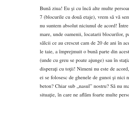
Bună ziua! Eu și cu încă alte multe persoan
7 (blocurile cu două etaje), vrem să vă se
nu suntem absolut niciunul de acord! Între 
mare, unde oamenii, locatarii blocurilor, 
sălcii ce au crescut cam de 20 de ani în ace
le taie, a împrejmuit o bună parte din aces
(unde cu greu se poate ajunge) sau în staț
disperați cu toții! Nimeni nu este de acord,
ei se folosesc de ghenele de gunoi și nici n
beton? Chiar sub „nasul” nostru? Să nu ma
situație, în care ne aflăm foarte multe pers