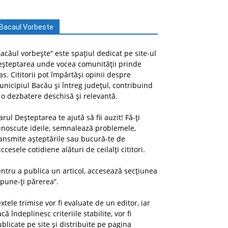
Bacaul Vorbeste
acăul vorbește” este spațiul dedicat pe site-ul
eșteptarea unde vocea comunității prinde
as. Cititorii pot împărtăși opinii despre
nicipiul Bacău și întreg județul, contribuind
 o dezbatere deschisă și relevantă.
arul Deșteptarea te ajută să fii auzit! Fă-ți
unoscute ideile, semnalează problemele,
ansmite așteptările sau bucură-te de
ccesele cotidiene alături de ceilalți cititori.
ntru a publica un articol, accesează secțiunea
pune-ți părerea”.
xtele trimise vor fi evaluate de un editor, iar
că îndeplinesc criteriile stabilite, vor fi
blicate pe site și distribuite pe pagina