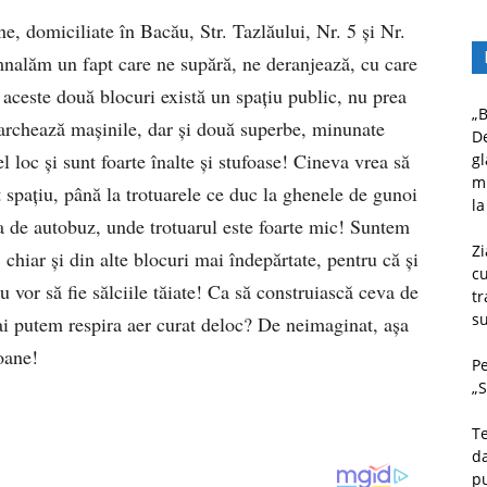
e, domiciliate în Bacău, Str. Tazlăului, Nr. 5 și Nr.
mnalăm un fapt care ne supără, ne deranjează, cu care
aceste două blocuri există un spațiu public, nu prea
„B
parchează mașinile, dar și două superbe, minunate
D
l loc și sunt foarte înalte și stufoase! Cineva vrea să
gl
mu
t spațiu, până la trotuarele ce duc la ghenele de gunoi
la
ia de autobuz, unde trotuarul este foarte mic! Suntem
Zi
 chiar și din alte blocuri mai îndepărtate, pentru că și
c
u vor să fie sălciile tăiate! Ca să construiască ceva de
tr
su
i putem respira aer curat deloc? De neimaginat, așa
oane!
Pe
„S
Te
da
pu