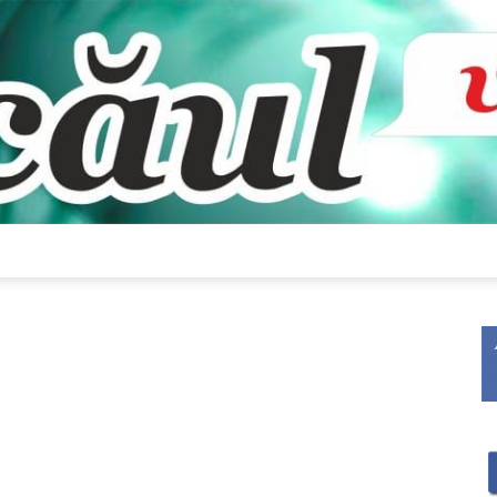
Bacăul
!
vorbește