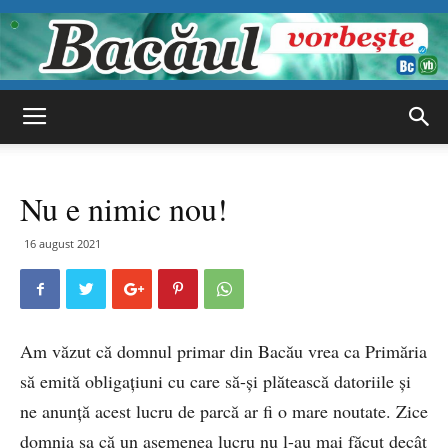
Bacăul
Nu e nimic nou!
vorbește
16 august 2021
Am văzut că domnul primar din Bacău vrea ca Primăria
să emită obligațiuni cu care să-și plătească datoriile și
ne anunță acest lucru de parcă ar fi o mare noutate. Zice
domnia sa că un asemenea lucru nu l-au mai făcut decât