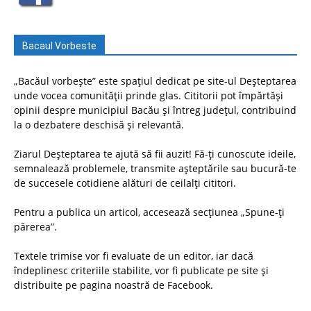
Bacaul Vorbeste
„Bacăul vorbește” este spațiul dedicat pe site-ul Deșteptarea
unde vocea comunității prinde glas. Cititorii pot împărtăși
opinii despre municipiul Bacău și întreg județul, contribuind
la o dezbatere deschisă și relevantă.
Ziarul Deșteptarea te ajută să fii auzit! Fă-ți cunoscute ideile,
semnalează problemele, transmite așteptările sau bucură-te
de succesele cotidiene alături de ceilalți cititori.
Pentru a publica un articol, accesează secțiunea „Spune-ți
părerea”.
Textele trimise vor fi evaluate de un editor, iar dacă
îndeplinesc criteriile stabilite, vor fi publicate pe site și
distribuite pe pagina noastră de Facebook.