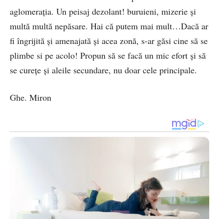
aglomerația. Un peisaj dezolant! buruieni, mizerie și
multă multă nepăsare. Hai că putem mai mult…Dacă ar
fi îngrijită și amenajată și acea zonă, s-ar găsi cine să se
plimbe si pe acolo! Propun să se facă un mic efort și să
se curețe și aleile secundare, nu doar cele principale.
Ghe. Miron