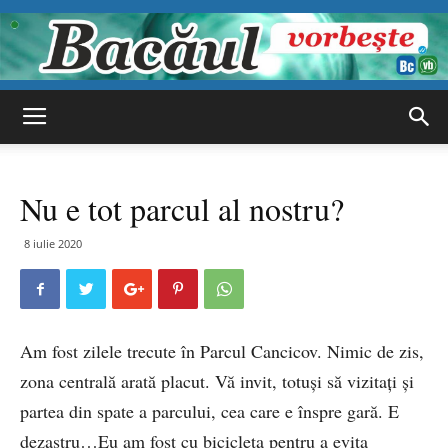
Bacăul
Nu e tot parcul al nostru?
vorbește
8 iulie 2020
Am fost zilele trecute în Parcul Cancicov. Nimic de zis,
zona centrală arată placut. Vă invit, totuși să vizitați și
partea din spate a parcului, cea care e înspre gară. E
dezastru…Eu am fost cu bicicleta pentru a evita