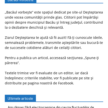
Bacaul Vorbeste
„Bacăul vorbește” este spațiul dedicat pe site-ul Deșteptarea
unde vocea comunității prinde glas. Cititorii pot împărtăși
opinii despre municipiul Bacău și întreg județul, contribuind
la o dezbatere deschisă și relevantă.
Ziarul Deșteptarea te ajută să fii auzit! Fă-ți cunoscute ideile,
semnalează problemele, transmite așteptările sau bucură-te
de succesele cotidiene alături de ceilalți cititori.
Pentru a publica un articol, accesează secțiunea „Spune-ți
părerea”.
Textele trimise vor fi evaluate de un editor, iar dacă
îndeplinesc criteriile stabilite, vor fi publicate pe site și
distribuite pe pagina noastră de Facebook.
Ultimele articole
Am rămas fără electrocasnice din cauza fluctuațiilor de