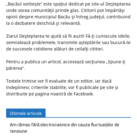
„Bacăul vorbește” este spațiul dedicat pe site-ul Deșteptarea
unde vocea comunității prinde glas. Cititorii pot împărtăși
opinii despre municipiul Bacău și întreg județul, contribuind
la o dezbatere deschisă și relevantă.
Ziarul Deșteptarea te ajută să fii auzit! Fă-ți cunoscute ideile,
semnalează problemele, transmite așteptările sau bucură-te
de succesele cotidiene alături de ceilalți cititori.
Pentru a publica un articol, accesează secțiunea „Spune-ți
părerea”.
Textele trimise vor fi evaluate de un editor, iar dacă
îndeplinesc criteriile stabilite, vor fi publicate pe site și
distribuite pe pagina noastră de Facebook.
Ultimele articole
Am rămas fără electrocasnice din cauza fluctuațiilor de
tensiune