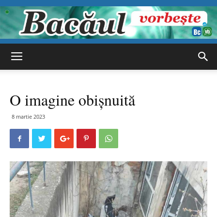
Bacăul
O imagine obișnuită
vorbește
8 martie 2023