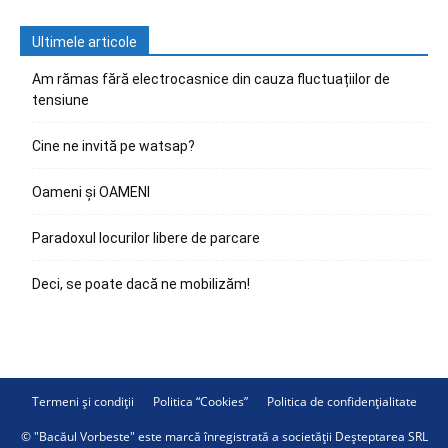
Ultimele articole
Am rămas fără electrocasnice din cauza fluctuațiilor de
tensiune
Cine ne invită pe watsap?
Oameni și OAMENI
Paradoxul locurilor libere de parcare
Deci, se poate dacă ne mobilizăm!
Termeni și condiții
Politica “Cookies”
Politica de confidențialitate
© "Bacăul Vorbeste" este marcă înregistrată a societății Deșteptarea SRL