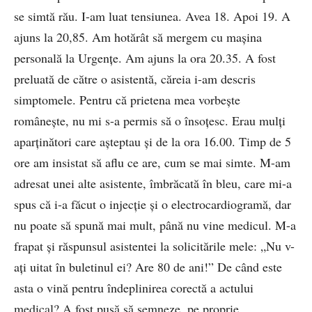
se simtă rău. I-am luat tensiunea. Avea 18. Apoi 19. A
ajuns la 20,85. Am hotărât să mergem cu mașina
personală la Urgențe. Am ajuns la ora 20.35. A fost
preluată de către o asistentă, căreia i-am descris
simptomele. Pentru că prietena mea vorbește
românește, nu mi s-a permis să o însoțesc. Erau mulți
aparținători care așteptau și de la ora 16.00. Timp de 5
ore am insistat să aflu ce are, cum se mai simte. M-am
adresat unei alte asistente, îmbrăcată în bleu, care mi-a
spus că i-a făcut o injecție și o electrocardiogramă, dar
nu poate să spună mai mult, până nu vine medicul. M-a
frapat și răspunsul asistentei la solicitările mele: „Nu v-
ați uitat în buletinul ei? Are 80 de ani!” De când este
asta o vină pentru îndeplinirea corectă a actului
medical? A fost pusă să semneze, pe proprie