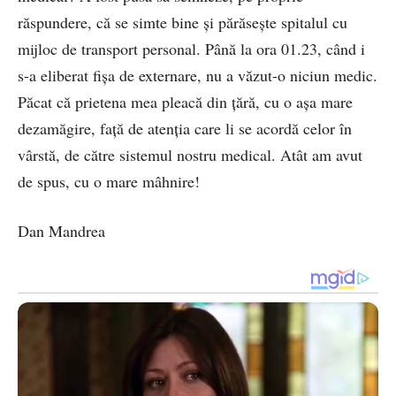
răspundere, că se simte bine și părăsește spitalul cu
mijloc de transport personal. Până la ora 01.23, când i
s-a eliberat fișa de externare, nu a văzut-o niciun medic.
Păcat că prietena mea pleacă din țără, cu o așa mare
dezamăgire, față de atenția care li se acordă celor în
vârstă, de către sistemul nostru medical. Atât am avut
de spus, cu o mare mâhnire!
Dan Mandrea