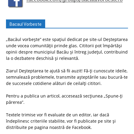
Bacaul Vorbeste
„Bacăul vorbește” este spațiul dedicat pe site-ul Deșteptarea
unde vocea comunității prinde glas. Cititorii pot împărtăși
opinii despre municipiul Bacău și întreg județul, contribuind
la o dezbatere deschisă și relevantă.
Ziarul Deșteptarea te ajută să fii auzit! Fă-ți cunoscute ideile,
semnalează problemele, transmite așteptările sau bucură-te
de succesele cotidiene alături de ceilalți cititori.
Pentru a publica un articol, accesează secțiunea „Spune-ți
părerea”.
Textele trimise vor fi evaluate de un editor, iar dacă
îndeplinesc criteriile stabilite, vor fi publicate pe site și
distribuite pe pagina noastră de Facebook.