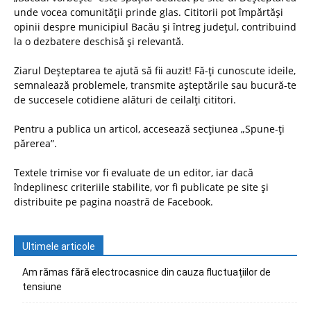
unde vocea comunității prinde glas. Cititorii pot împărtăși
opinii despre municipiul Bacău și întreg județul, contribuind
la o dezbatere deschisă și relevantă.
Ziarul Deșteptarea te ajută să fii auzit! Fă-ți cunoscute ideile,
semnalează problemele, transmite așteptările sau bucură-te
de succesele cotidiene alături de ceilalți cititori.
Pentru a publica un articol, accesează secțiunea „Spune-ți
părerea”.
Textele trimise vor fi evaluate de un editor, iar dacă
îndeplinesc criteriile stabilite, vor fi publicate pe site și
distribuite pe pagina noastră de Facebook.
Ultimele articole
Am rămas fără electrocasnice din cauza fluctuațiilor de
tensiune