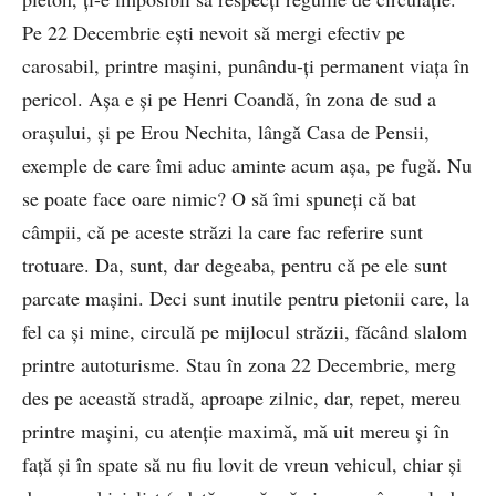
Pe 22 Decembrie ești nevoit să mergi efectiv pe
carosabil, printre mașini, punându-ți permanent viața în
pericol. Așa e și pe Henri Coandă, în zona de sud a
orașului, și pe Erou Nechita, lângă Casa de Pensii,
exemple de care îmi aduc aminte acum așa, pe fugă. Nu
se poate face oare nimic? O să îmi spuneți că bat
câmpii, că pe aceste străzi la care fac referire sunt
trotuare. Da, sunt, dar degeaba, pentru că pe ele sunt
parcate mașini. Deci sunt inutile pentru pietonii care, la
fel ca și mine, circulă pe mijlocul străzii, făcând slalom
printre autoturisme. Stau în zona 22 Decembrie, merg
des pe această stradă, aproape zilnic, dar, repet, mereu
printre mașini, cu atenție maximă, mă uit mereu și în
față și în spate să nu fiu lovit de vreun vehicul, chiar și