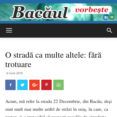
Bacăul
O stradă ca multe altele: fără
vorbește
trotuare
4 iunie 2018
Acum, mă refer la strada 22 Decembrie, din Bacău, deși
sunt mult mai multe astfel de străzi în oraș, în care, ca
pieton, ți-e imposibil să respecți regulile de circulație.