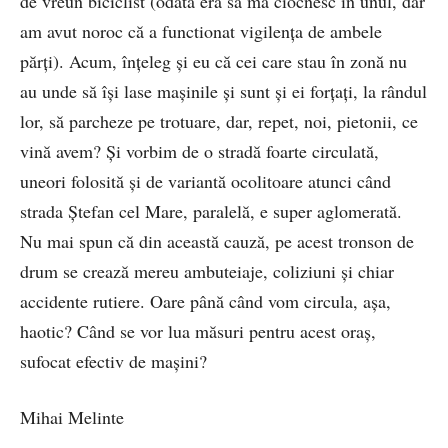
de vreun biciclist (odată era să mă ciocnesc în unul, dar
am avut noroc că a functionat vigilența de ambele
părți). Acum, înțeleg și eu că cei care stau în zonă nu
au unde să își lase mașinile și sunt și ei forțați, la rândul
lor, să parcheze pe trotuare, dar, repet, noi, pietonii, ce
vină avem? Și vorbim de o stradă foarte circulată,
uneori folosită și de variantă ocolitoare atunci când
strada Ștefan cel Mare, paralelă, e super aglomerată.
Nu mai spun că din această cauză, pe acest tronson de
drum se crează mereu ambuteiaje, coliziuni și chiar
accidente rutiere. Oare până când vom circula, așa,
haotic? Când se vor lua măsuri pentru acest oraș,
sufocat efectiv de mașini?
Mihai Melinte