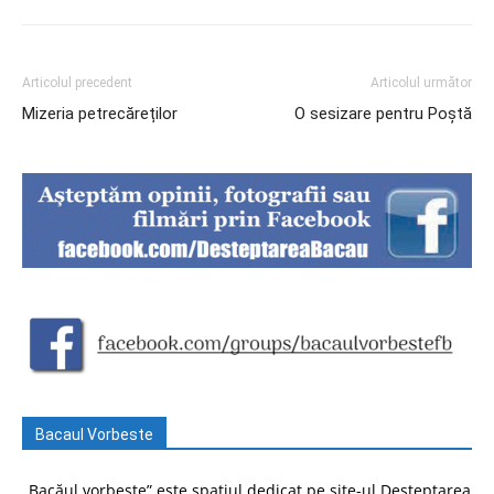
Articolul precedent
Articolul următor
Mizeria petrecăreților
O sesizare pentru Poștă
Bacaul Vorbeste
„Bacăul vorbește” este spațiul dedicat pe site-ul Deșteptarea