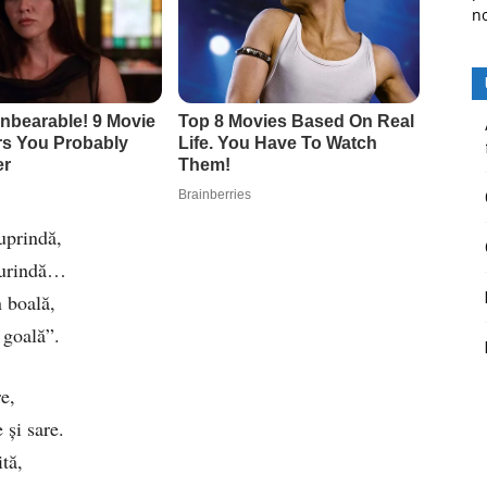
n
cuprindă,
burindă…
n boală,
 goală”.
e,
 și sare.
tă,