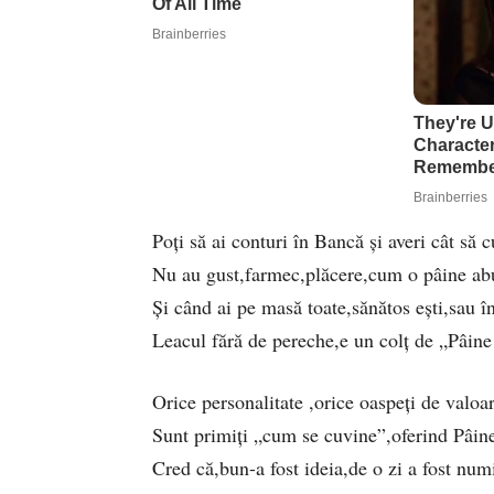
Poți să ai conturi în Bancă și averi cât să 
Nu au gust,farmec,plăcere,cum o pâine a
Și când ai pe masă toate,sănătos ești,sau î
Leacul fără de pereche,e un colț de „Pâine
Orice personalitate ,orice oaspeți de valoar
Sunt primiți „cum se cuvine”,oferind Pâine
Cred că,bun-a fost ideia,de o zi a fost numi