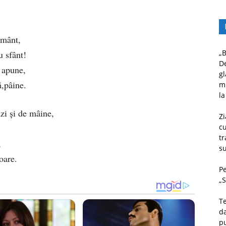
ământ,
„B
u sfânt!
D
e apune,
gl
ă,pâine.
mu
la
zi și de mâine,
Zi
c
tr
,
su
oare.
Pe
„S
Te
da
pu