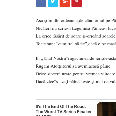
Așa știm dintotdeauna,de când omul pe P
Nicăieri nu scrie-n Lege,însă Pâinea-i lucr
La orice răsărit de soare și-oricând soarel
Toate sunt “cum tre’ să fie”,dacă e pe mas
În „Tatal Nostru”rugaciunea,de ieri,de-asta
Rugăm Atotțiitorul,să avem,acasă pâine.
Orice sinceră urare,pentru vremea viitoare
Dacă zice”s-aveți pâine”,este și mai de val