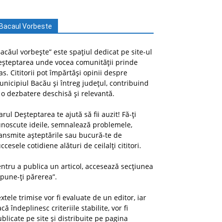
Bacaul Vorbeste
acăul vorbește” este spațiul dedicat pe site-ul
eșteptarea unde vocea comunității prinde
as. Cititorii pot împărtăși opinii despre
nicipiul Bacău și întreg județul, contribuind
 o dezbatere deschisă și relevantă.
arul Deșteptarea te ajută să fii auzit! Fă-ți
unoscute ideile, semnalează problemele,
ansmite așteptările sau bucură-te de
ccesele cotidiene alături de ceilalți cititori.
ntru a publica un articol, accesează secțiunea
pune-ți părerea”.
xtele trimise vor fi evaluate de un editor, iar
că îndeplinesc criteriile stabilite, vor fi
blicate pe site și distribuite pe pagina