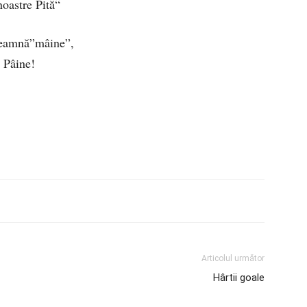
oastre Pită“
seamnă”mâine”,
i Pâine!
Articolul următor
Hârtii goale