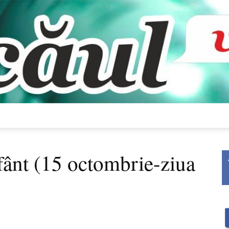
Bacăul
sfânt (15 octombrie-ziua
vorbește