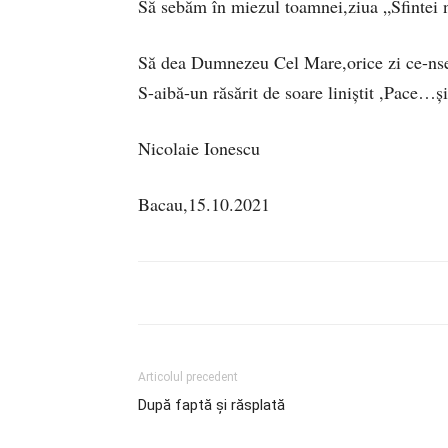
Să sebăm în miezul toamnei,ziua „Sfintei n
Să dea Dumnezeu Cel Mare,orice zi ce-n
S-aibă-un răsărit de soare liniștit ,Pace…ș
Nicolaie Ionescu
Bacau,15.10.2021
Articolul precedent
După faptă și răsplată