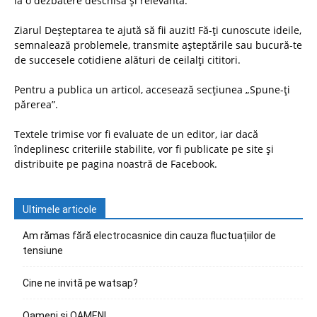
la o dezbatere deschisă și relevantă.
Ziarul Deșteptarea te ajută să fii auzit! Fă-ți cunoscute ideile,
semnalează problemele, transmite așteptările sau bucură-te
de succesele cotidiene alături de ceilalți cititori.
Pentru a publica un articol, accesează secțiunea „Spune-ți
părerea”.
Textele trimise vor fi evaluate de un editor, iar dacă
îndeplinesc criteriile stabilite, vor fi publicate pe site și
distribuite pe pagina noastră de Facebook.
Ultimele articole
Am rămas fără electrocasnice din cauza fluctuațiilor de
tensiune
Cine ne invită pe watsap?
Oameni și OAMENI