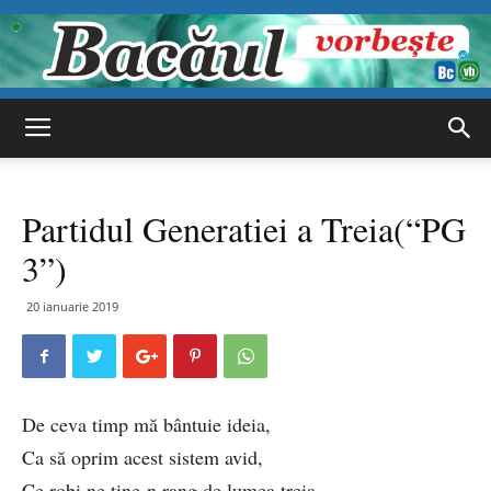
Bacăul
Partidul Generatiei a Treia(“PG
vorbește
3”)
20 ianuarie 2019
De ceva timp mă bântuie ideia,
Ca să oprim acest sistem avid,
Ce robi ne ține-n rang de lumea treia,