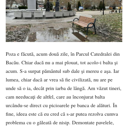
Poza e făcută, acum două zile, în Parcul Catedralei din
Bacău. Chiar dacă nu a mai plouat, tot acolo-i balta și
acum. S-a surpat pământul sub dale și mereu e așa. Iar
lumea, chiar dacă ar vrea să fie civilizată, nu are pe
unde să o ia, decât prin iarba de lângă. Am văzut tineri,
cam needucați de altfel, care au înconjurat balta
urcându-se direct cu picioarele pe banca de alături. În
fine, ideea este că eu cred că s-ar putea rezolva cumva
problema cu o găleată de nisip. Demontate pavelele,