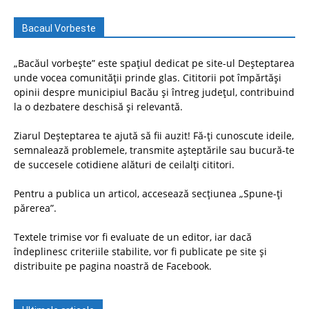
Bacaul Vorbeste
„Bacăul vorbește” este spațiul dedicat pe site-ul Deșteptarea
unde vocea comunității prinde glas. Cititorii pot împărtăși
opinii despre municipiul Bacău și întreg județul, contribuind
la o dezbatere deschisă și relevantă.
Ziarul Deșteptarea te ajută să fii auzit! Fă-ți cunoscute ideile,
semnalează problemele, transmite așteptările sau bucură-te
de succesele cotidiene alături de ceilalți cititori.
Pentru a publica un articol, accesează secțiunea „Spune-ți
părerea”.
Textele trimise vor fi evaluate de un editor, iar dacă
îndeplinesc criteriile stabilite, vor fi publicate pe site și
distribuite pe pagina noastră de Facebook.