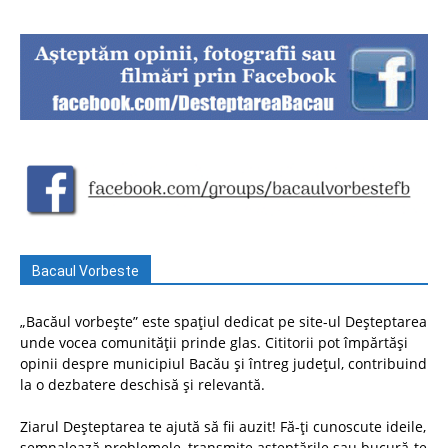
Bacaul Vorbeste
„Bacăul vorbește” este spațiul dedicat pe site-ul Deșteptarea
unde vocea comunității prinde glas. Cititorii pot împărtăși
opinii despre municipiul Bacău și întreg județul, contribuind
la o dezbatere deschisă și relevantă.
Ziarul Deșteptarea te ajută să fii auzit! Fă-ți cunoscute ideile,
semnalează problemele, transmite așteptările sau bucură-te