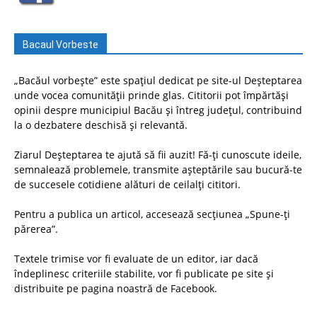
Bacaul Vorbeste
„Bacăul vorbește” este spațiul dedicat pe site-ul Deșteptarea
unde vocea comunității prinde glas. Cititorii pot împărtăși
opinii despre municipiul Bacău și întreg județul, contribuind
la o dezbatere deschisă și relevantă.
Ziarul Deșteptarea te ajută să fii auzit! Fă-ți cunoscute ideile,
semnalează problemele, transmite așteptările sau bucură-te
de succesele cotidiene alături de ceilalți cititori.
Pentru a publica un articol, accesează secțiunea „Spune-ți
părerea”.
Textele trimise vor fi evaluate de un editor, iar dacă
îndeplinesc criteriile stabilite, vor fi publicate pe site și
distribuite pe pagina noastră de Facebook.