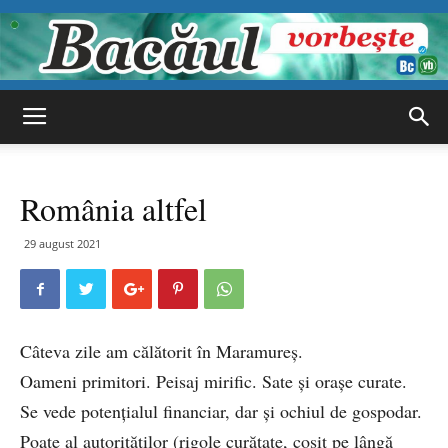
Bacăul
România altfel
vorbește
29 august 2021
Câteva zile am călătorit în Maramureș.
Oameni primitori. Peisaj mirific. Sate și orașe curate.
Se vede potențialul financiar, dar și ochiul de gospodar.
Poate al autorităților (rigole curățate, cosit pe lângă