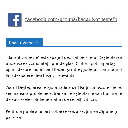
Bacaul Vorbeste
„Bacăul vorbește” este spațiul dedicat pe site-ul Deșteptarea
unde vocea comunității prinde glas. Cititorii pot împărtăși
opinii despre municipiul Bacău și întreg județul, contribuind
la o dezbatere deschisă și relevantă.
Ziarul Deșteptarea te ajută să fii auzit! Fă-ți cunoscute ideile,
semnalează problemele, transmite așteptările sau bucură-te
de succesele cotidiene alături de ceilalți cititori.
Pentru a publica un articol, accesează secțiunea „Spune-ți
părerea”.